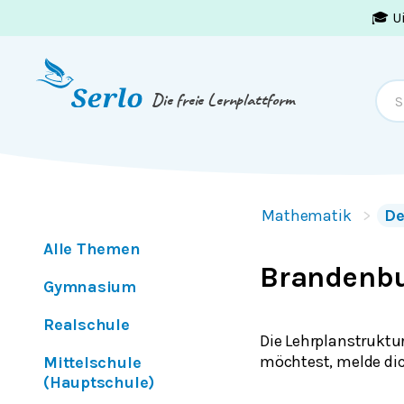
🎓 U
Springe zum
Inhalt
oder
Footer
Die freie Lernplattform
Mathematik
De
Alle Themen
Brandenb
Gymnasium
Realschule
Die Lehrplanstruktu
möchtest, melde dic
Mittelschule
(Hauptschule)