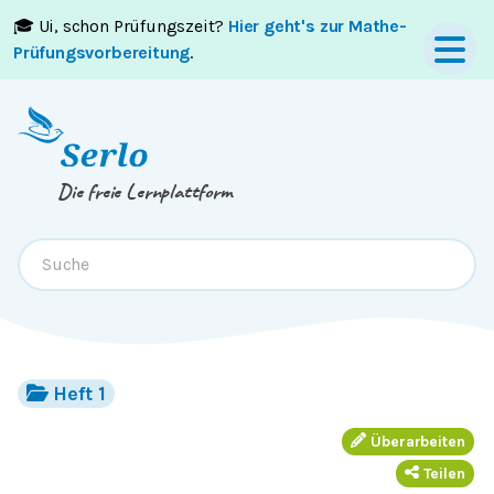
🎓 Ui, schon Prüfungszeit?
Hier geht's zur Mathe-
Springe zum
Inhalt
oder
Footer
Prüfungsvorbereitung
.
Die freie Lernplattform
Heft 1
Überarbeiten
Teilen