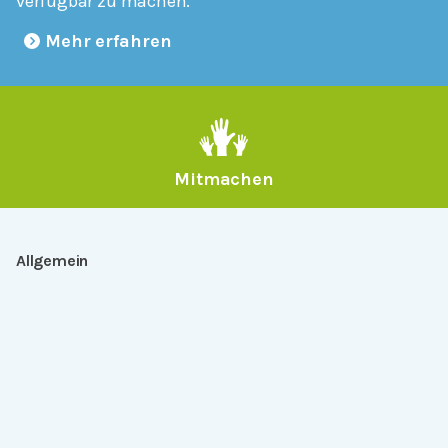
verfügbar zu machen.
Mehr erfahren
Mitmachen
Allgemein
Über Serlo
Kontakt
Other Languages
Dabei sein
Newsletter
Jobs
GitHub
Community