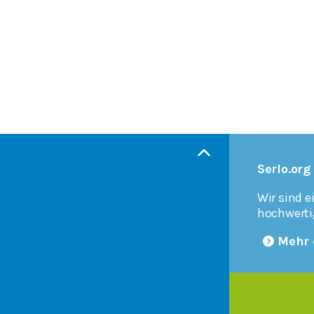
Serlo.org
Wir sind e
hochwerti
Mehr 