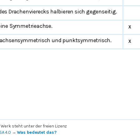
des Drachenvierecks halbieren sich gegenseitig.
 eine Symmetrieachse.
x
t achsensymmetrisch und punktsymmetrisch.
x
 Werk steht unter der freien Lizenz
SA 4.0
→
Was bedeutet das?