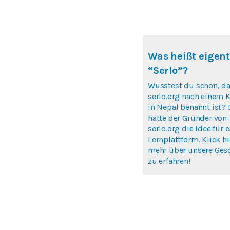
Was heißt eigent
“Serlo”?
Wusstest du schon, d
serlo.org nach einem K
in Nepal benannt ist? 
hatte der Gründer von
serlo.org die Idee für e
Lernplattform. Klick h
mehr über unsere Ges
zu erfahren!