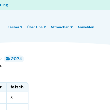
itung
.
Fächer
Über Uns
Mitmachen
Anmelden
2024
n.
r
falsch
x