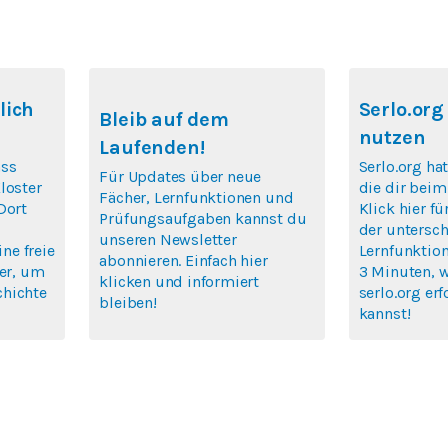
lich
Serlo.org
Bleib auf dem
nutzen
Laufenden!
ass
Serlo.org hat
Für Updates über neue
loster
die dir beim
Fächer, Lernfunktionen und
Dort
Klick hier fü
Prüfungsaufgaben kannst du
der untersch
unseren Newsletter
ine freie
Lernfunktion
abonnieren. Einfach hier
ier, um
3 Minuten, 
klicken und informiert
chichte
serlo.org erf
bleiben!
kannst!