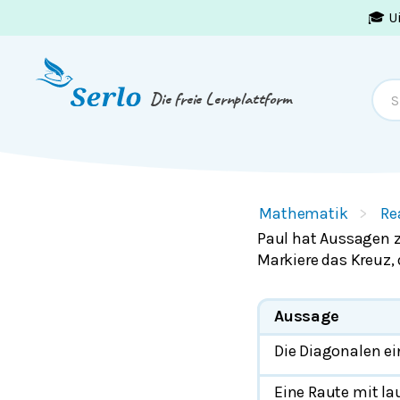
🎓 U
Springe zum
Inhalt
oder
Footer
Die freie Lernplattform
Mathematik
Re
Paul hat Aussagen zu
Markiere das Kreuz, 
Aussage
Die Diagonalen ei
Eine Raute mit la