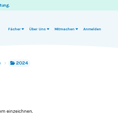
itung
.
Fächer
Über Uns
Mitmachen
Anmelden
e
2024
em einzeichnen.