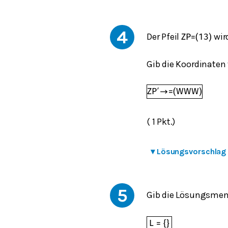
4
Der Pfeil
wir
Z
P
=
(
1
3
)
Gib die Koordinaten
Z
P
′
→
=
(
W
W
W
)
( 1 Pkt.)
▾
Lösungsvorschlag
5
Gib die Lösungsme
L
=
{
}