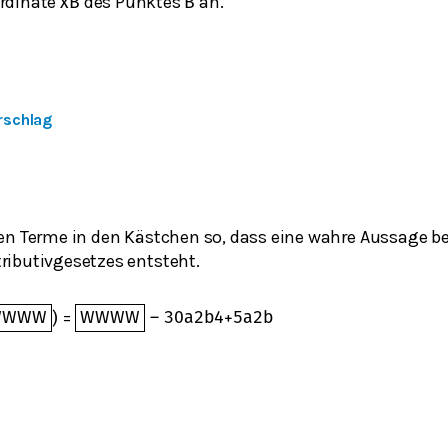
ordinate
des Punktes
an.
x
B
B
rschlag
en Terme in den Kästchen so, dass eine wahre Aussage be
ibutivgesetzes entsteht.
=
W
W
W
W
)
W
W
W
W
–
30
a
2
b
4
+
5
a
2
b