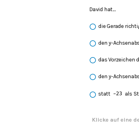
David hat…
die Gerade richt
den y-Achsenabs
das Vorzeichen d
den y-Achsenabs
statt
als S
−
2
3
Klicke auf eine d