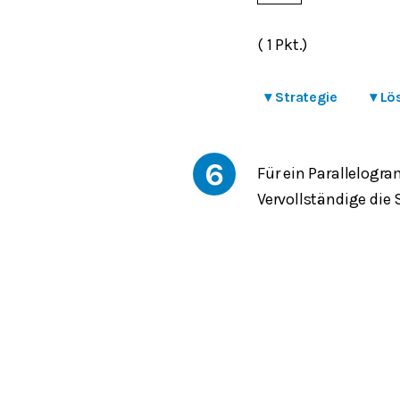
( 1 Pkt.)
▾
Strategie
▾
Lö
6
Für ein Parallelog
Vervollständige die