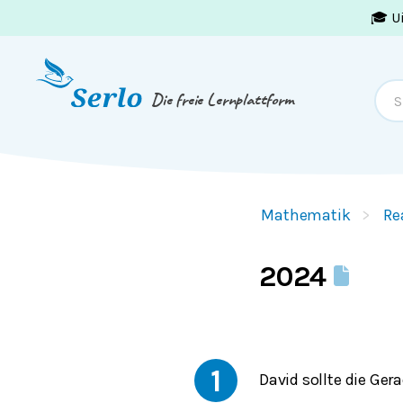
🎓 U
Springe zum
Inhalt
oder
Footer
Die freie Lernplattform
Mathematik
Re
2024
1
David sollte die Ger