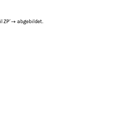
il
abgebildet.
Z
P
′
→