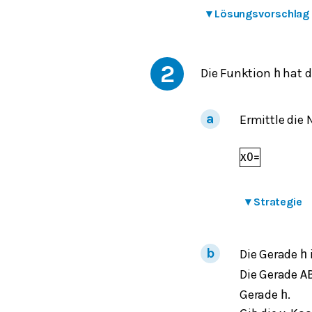
▾
Lösungsvorschlag
2
Die Funktion
hat d
h
Ermittle die 
x
0
=
▾
Strategie
Die Gerade
h
Die Gerade
A
Gerade
.
h