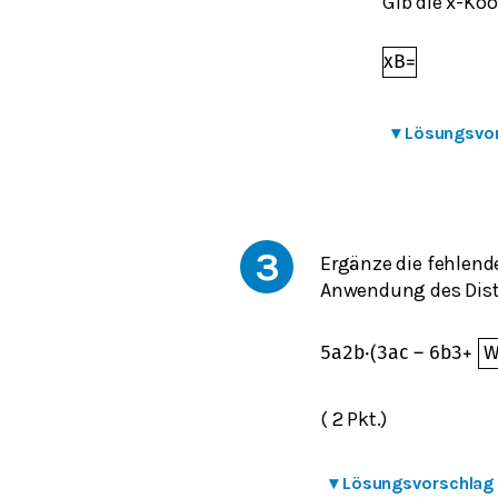
Gib die x-Ko
x
B
=
▾
Lösungsvo
3
Ergänze die fehlend
Anwendung des Distr
5
a
2
b
⋅
(
3
a
c
–
6
b
3
+
( 2 Pkt.)
▾
Lösungsvorschlag