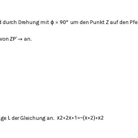
d durch Drehung mit
um den Punkt
auf den Pfe
ϕ
=
90
°
Z
 von
an.
Z
P
′
→
nge
der Gleichung an.
L
x
2
+
2
x
+
1
=
–
(
x
+
2
)
+
x
2