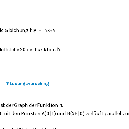
ie Gleichung
h
:
y
=
−
1
4
x
+
4
Nullstelle
der Funktion
.
x
0
h
▾
Lösungsvorschlag
ist der Graph der Funktion
.
h
mit den Punkten
und
verläuft parallel zu
B
A
(
0
|
1
)
B
(
x
B
|
0
)