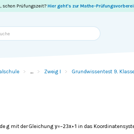
i, schon Prüfungszeit?
Hier geht's zur Mathe-Prüfungsvorbere
alschule
…
Zweig I
Grundwissentest 9. Klass
ade g mit der Gleichung
in das Koordinatensyst
y
=
−
2
3
x
+
1