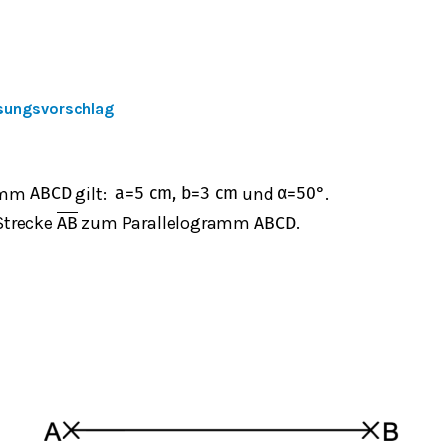
sungsvorschlag
ramm
gilt:
und
.
ABCD
a
=
5
c
m
,
b
=
3
c
m
α
=
50
°
 Strecke
zum Parallelogramm
.
AB
ABCD