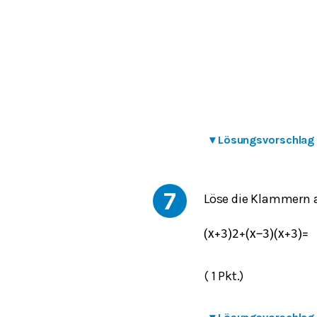
▾
Lösungsvorschlag
7
Löse die Klammern 
(
x
+
3
)
2
+
(
x
–
3
)
(
x
+
3
)
=
( 1 Pkt.)