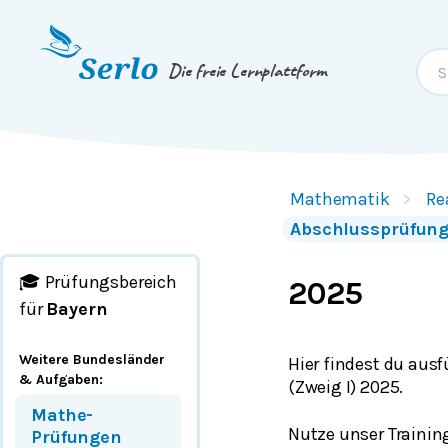
Springe zum
Inhalt
oder
Footer
Die freie Lernplattform
Mathematik
Re
Abschlussprüfung
🎓 Prüfungsbereich
2025
für
Bayern
Weitere Bundesländer
Hier findest du aus
& Aufgaben
:
(Zweig I) 2025.
Mathe-
Nutze unser Traini
Prüfungen