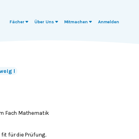
Fächer
Über Uns
Mitmachen
Anmelden
weig I
e im Fach Mathematik
fit für die Prüfung.