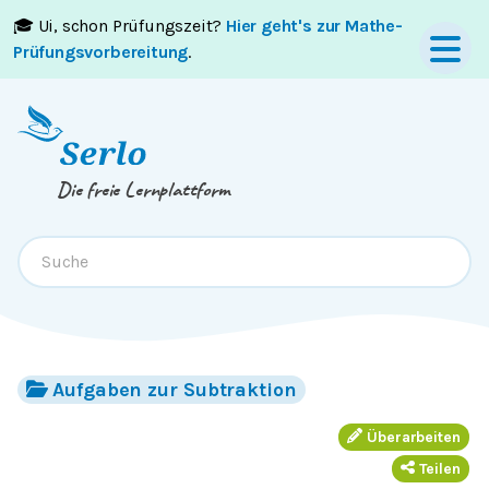
🎓 Ui, schon Prüfungszeit?
Hier geht's zur Mathe-
Springe zum
Inhalt
oder
Footer
Prüfungsvorbereitung
.
Die freie Lernplattform
Aufgaben zur Subtraktion
Überarbeiten
Teilen