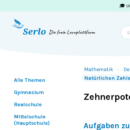
🎓 U
Springe zum
Inhalt
oder
Footer
Die freie Lernplattform
Mathematik
De
Natürlichen Zahl
Alle Themen
Gymnasium
Zehnerpot
Realschule
Mittelschule
(Hauptschule)
Aufgaben zu