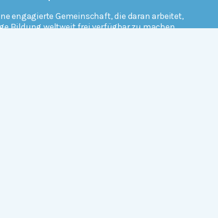
ine engagierte Gemeinschaft, die daran arbeitet,
ge Bildung weltweit frei verfügbar zu machen.
erfahren
Mitmachen
Rechtlich
Datenschutz
Einwilligungen widerrufen
Nutzungsbedingungen und Urheberrecht
Impressum