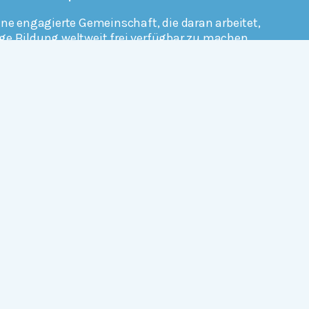
ine engagierte Gemeinschaft, die daran arbeitet,
ge Bildung weltweit frei verfügbar zu machen.
erfahren
Mitmachen
Rechtlich
Datenschutz
Einwilligungen widerrufen
Nutzungsbedingungen und Urheberrecht
Impressum