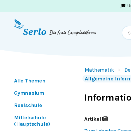
🎓 U
Springe zum
Inhalt
oder
Footer
Die freie Lernplattform
Mathematik
De
Allgemeine Info
Alle Themen
Gymnasium
Informati
Realschule
Mittelschule
Artikel
(Hauptschule)