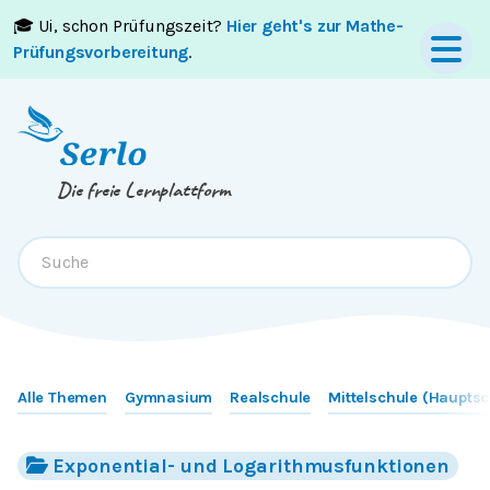
🎓 Ui, schon Prüfungszeit?
Hier geht's zur Mathe-
Springe zum
Inhalt
oder
Footer
Prüfungsvorbereitung
.
Die freie Lernplattform
Alle Themen
Gymnasium
Realschule
Mittelschule (Hauptsc
Exponential- und Logarithmusfunktionen