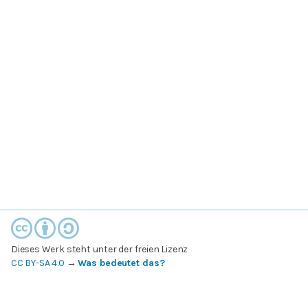
Dieses Werk steht unter der freien Lizenz
CC BY-SA 4.0
→
Was bedeutet das?