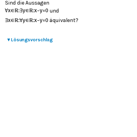
Sind die Aussagen
und
∀
x
∈
ℝ
:
∃
y
∈
ℝ
:
x
−
y
=
0
äquivalent?
∃
x
∈
ℝ
:
∀
y
∈
ℝ
:
x
−
y
=
0
▾
Lösungsvorschlag