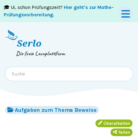
🎓 Ui, schon Prüfungszeit?
Hier geht's zur Mathe-
Springe zum
Inhalt
oder
Footer
Prüfungsvorbereitung
.
Die freie Lernplattform
Aufgaben zum Thema Beweise
Überarbeiten
Teilen