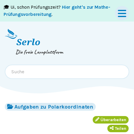
🎓 Ui, schon Prüfungszeit?
Hier geht's zur Mathe-
Springe zum
Inhalt
oder
Footer
Prüfungsvorbereitung
.
Die freie Lernplattform
Aufgaben zu Polarkoordinaten
Überarbeiten
Teilen