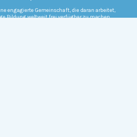
ine engagierte Gemeinschaft, die daran arbeitet,
ge Bildung weltweit frei verfügbar zu machen.
erfahren
Mitmachen
Rechtlich
Datenschutz
Einwilligungen widerrufen
Nutzungsbedingungen und Urheberrecht
Impressum