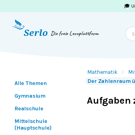
🎓 U
Springe zum
Inhalt
oder
Footer
Die freie Lernplattform
Mathematik
Mi
Der Zahlenraum üb
Alle Themen
Gymnasium
Aufgaben 
Realschule
Mittelschule
(Hauptschule)