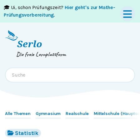
🎓 Ui, schon Prüfungszeit?
Hier geht's zur Mathe-
Springe zum
Inhalt
oder
Footer
Prüfungsvorbereitung
.
Die freie Lernplattform
Alle Themen
Gymnasium
Realschule
Mittelschule (Hauptsc
Statistik