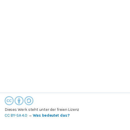
Dieses Werk steht unter der freien Lizenz
CC BY-SA 4.0
→
Was bedeutet das?