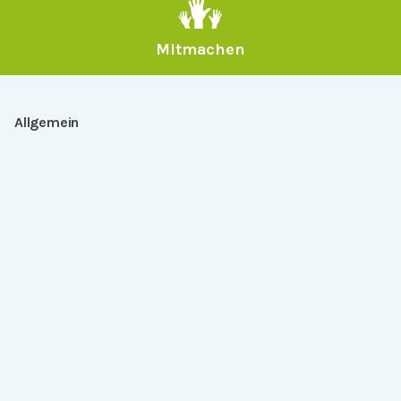
Mitmachen
Allgemein
Über Serlo
Kontakt
Other Languages
Dabei sein
Newsletter
Jobs
GitHub
Community
Products
Serlo Editor
Metadata API
iFrame API
Rechtlich