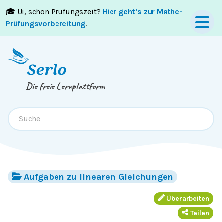
🎓 Ui, schon Prüfungszeit?
Hier geht's zur Mathe-
Springe zum
Inhalt
oder
Footer
Prüfungsvorbereitung
.
Die freie Lernplattform
Aufgaben zu linearen Gleichungen
Überarbeiten
Teilen