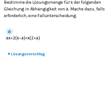
Bestimme die Lösungsmenge für
der folgenden
x
Gleichung in Abhängigkeit von
. Mache dazu, falls
a
erforderlich, eine Fallunterscheidung.
a
x
+
2
(
x
−
a
)
=
x
(
2
+
a
)
▾
Lösungsvorschlag