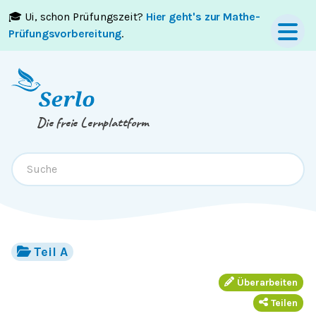
🎓 Ui, schon Prüfungszeit?
Hier geht's zur Mathe-
Springe zum
Inhalt
oder
Footer
Prüfungsvorbereitung
.
Die freie Lernplattform
Teil A
Überarbeiten
Teilen