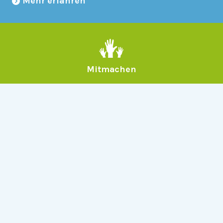
Mehr erfahren
Mitmachen
Allgemein
Über Serlo
Kontakt
Other Languages
Dabei sein
Newsletter
Jobs
GitHub
Community
Products