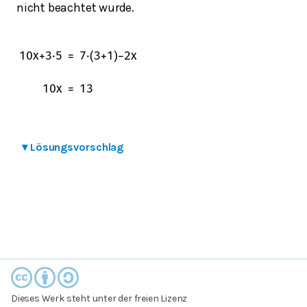
nicht beachtet wurde.
10
x
+
3
⋅
5
=
7
⋅
(
3
+
1
)
−
2
x
10
x
=
13
▾
Lösungsvorschlag
Dieses Werk steht unter der freien Lizenz