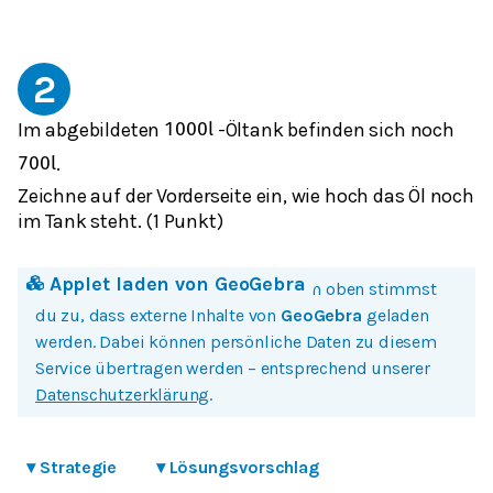
2
Im abgebildeten
-Öltank befinden sich noch
1000
l
.
700
l
Zeichne auf der Vorderseite ein, wie hoch das Öl noch
im Tank steht. (1 Punkt)
Applet laden von
GeoGebra
Mit einem Klick auf Bild oder Button oben stimmst
du zu, dass externe Inhalte von
GeoGebra
geladen
werden. Dabei können persönliche Daten zu diesem
Service übertragen werden – entsprechend unserer
Datenschutzerklärung
.
▾
Strategie
▾
Lösungsvorschlag