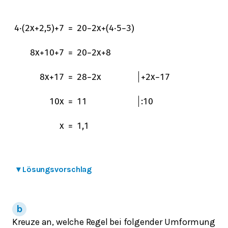
4
⋅
(
2
x
+
2,5
)
+
7
=
20
−
2
x
+
(
4
⋅
5
−
3
)
8
x
+
10
+
7
=
20
−
2
x
+
8
8
x
+
17
=
28
−
2
x
+
2
x
−
17
10
x
=
11
:
10
x
=
1,1
▾
Lösungsvorschlag
Kreuze an, welche Regel bei folgender Umformung