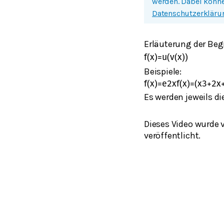
werden. Dabei könne
Datenschutzerkläru
Erläuterung der Beg
f
(
x
)
=
u
(
v
(
x
)
)
Beispiele:
f
(
x
)
=
e
2
x
f
(
x
)
=
(
x
3
+
2
x
Es werden jeweils d
Dieses Video wurde 
veröffentlicht.