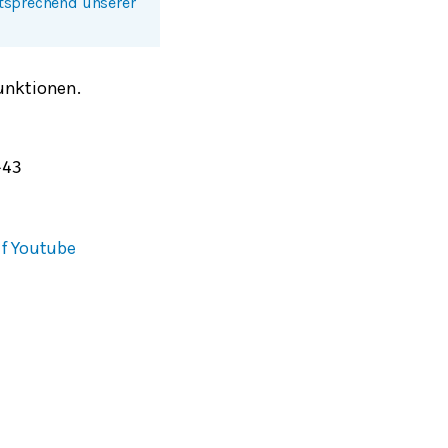
ntsprechend unserer
unktionen.
+
4
3
f Youtube