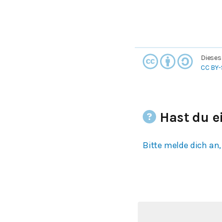
Dieses
CC BY-
Hast du e
Bitte melde dich an,