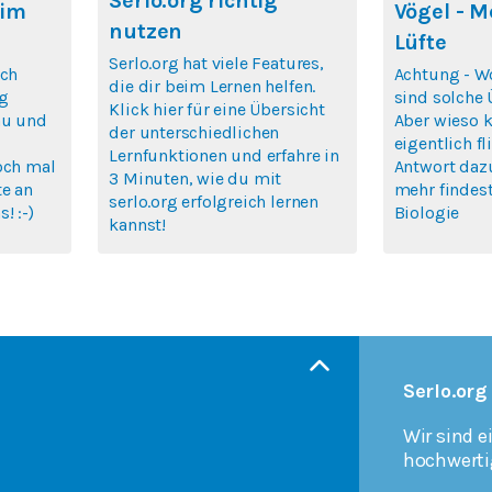
Serlo.org richtig
 im
Vögel - M
nutzen
Lüfte
Serlo.org hat viele Features,
ich
Achtung - Wo
die dir beim Lernen helfen.
rg
sind solche Ü
Klick hier für eine Übersicht
au und
Aber wieso 
der unterschiedlichen
eigentlich f
Lernfunktionen und erfahre in
och mal
Antwort daz
3 Minuten, wie du mit
te an
mehr findest
serlo.org erfolgreich lernen
! :-)
Biologie
kannst!
Serlo.org
Wir sind e
hochwerti