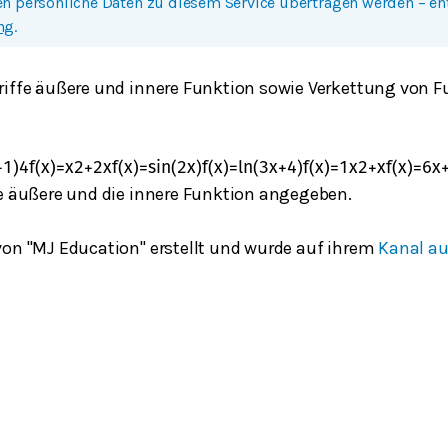
n persönliche Daten zu diesem Service übertragen werden – e
ng
.
riffe äußere und innere Funktion sowie Verkettung von F
+
1
)
4
f
(
x
)
=
x
2
+
2
x
f
(
x
)
=
sin
(
2
x
)
f
(
x
)
=
ln
(
3
x
+
4
)
f
(
x
)
=
1
x
2
+
x
f
(
x
)
=
6
x
ie äußere und die innere Funktion angegeben.
von "MJ Education" erstellt und wurde auf ihrem
Kanal au