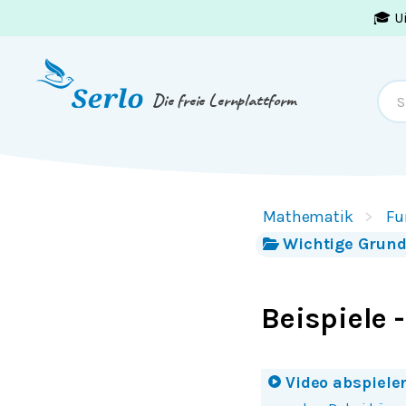
🎓 U
Springe zum
Inhalt
oder
Footer
Die freie Lernplattform
Mathematik
Fu
Wichtige Grund
Beispiele 
Video abspiele
Mit einem Klick auf