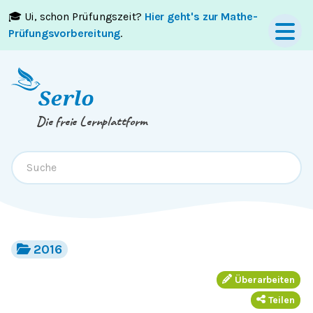
🎓 Ui, schon Prüfungszeit?
Hier geht's zur Mathe-
Springe zum
Inhalt
oder
Footer
Prüfungsvorbereitung
.
Die freie Lernplattform
2016
Überarbeiten
Teilen