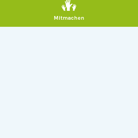
Mitmachen
Allgemein
Über Serlo
Kontakt
Other Languages
Dabei sein
Newsletter
Jobs
GitHub
Community
Products
Serlo Editor
Metadata API
iFrame API
Rechtlich