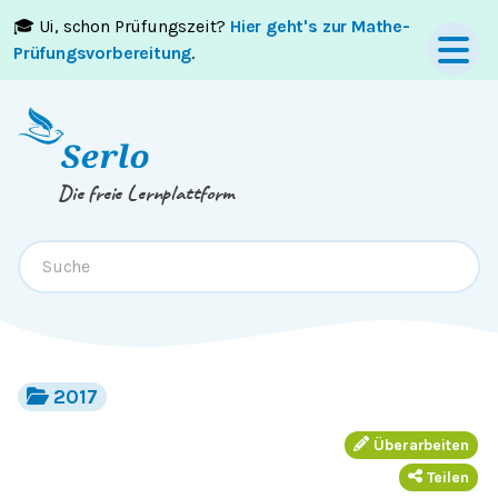
🎓 Ui, schon Prüfungszeit?
Hier geht's zur Mathe-
Springe zum
Inhalt
oder
Footer
Prüfungsvorbereitung
.
Die freie Lernplattform
2017
Überarbeiten
Teilen