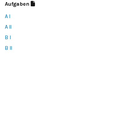
Aufgaben
A I
A II
B I
B II