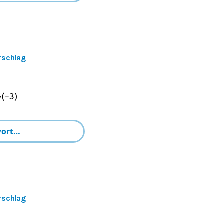
rschlag
⋅
(
−
3
)
rschlag