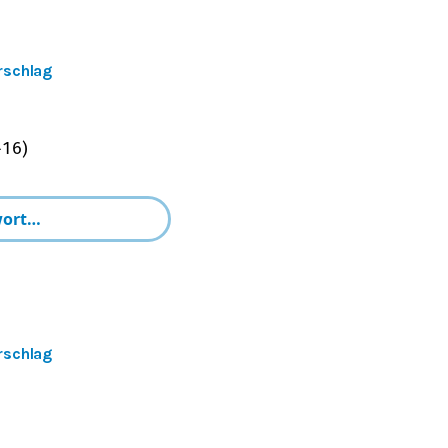
rschlag
−
16
)
rschlag