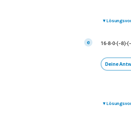
▾
Lösungsvo
16
⋅
8
⋅
0
⋅
(
−
8
)
⋅
(
▾
Lösungsvo