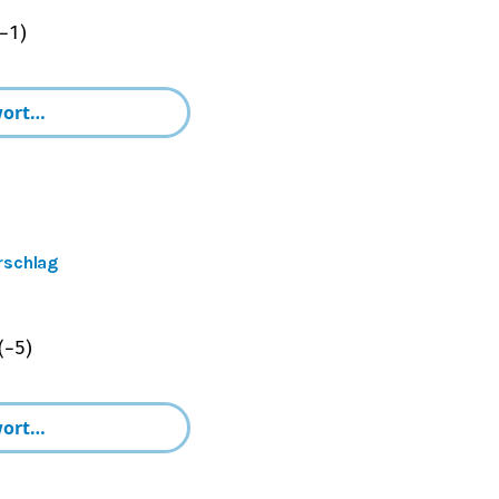
−
1
)
rschlag
(
−
5
)