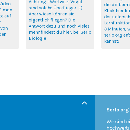
Achtung - Wortwitz: Vögel
Video
die dir beim
sind solche Überflieger. ;-)
 Simon
Klick hier fü
Aber wieso können sie
te auf
der untersch
eigentlich fliegen? Die
r
Lernfunktion
Antwort dazu und noch vieles
 von
3 Minuten, 
mehr findest du hier, bei Serlo
rden
serlo.org erf
Biologie
kannst!
Serlo.org
Wir sind e
hochwerti