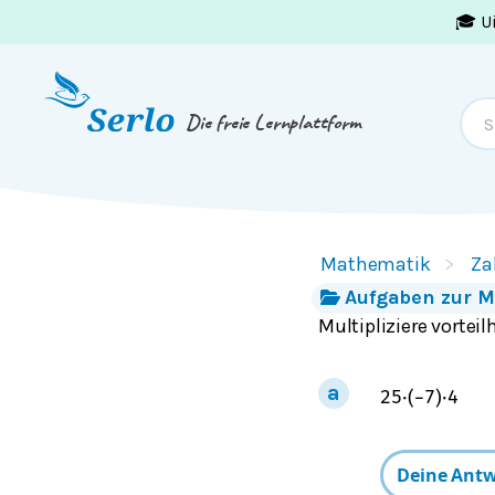
🎓 U
Springe zum
Inhalt
oder
Footer
Die freie Lernplattform
Mathematik
Za
Aufgaben zur M
Multipliziere vorteil
25
⋅
(
−
7
)
⋅
4