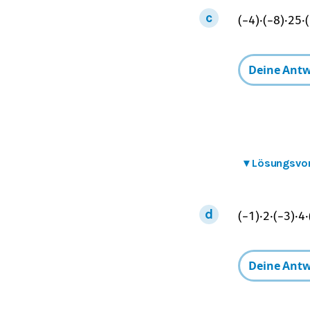
(
−
4
)
⋅
(
−
8
)
⋅
25
⋅
(
▾
Lösungsvo
(
−
1
)
⋅
2
⋅
(
−
3
)
⋅
4
⋅