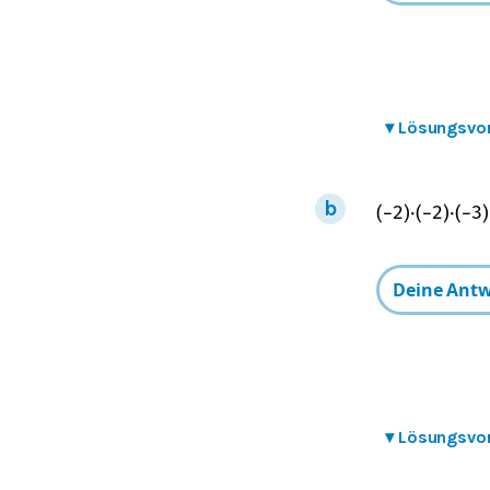
▾
Lösungsvo
(
−
2
)
⋅
(
−
2
)
⋅
(
−
3
)
▾
Lösungsvo