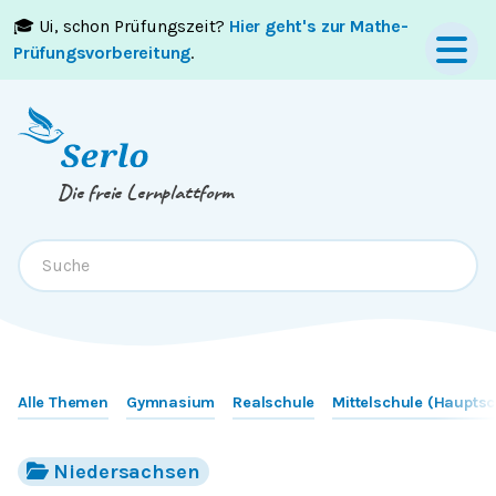
🎓 Ui, schon Prüfungszeit?
Hier geht's zur Mathe-
Springe zum
Inhalt
oder
Footer
Prüfungsvorbereitung
.
Die freie Lernplattform
Alle Themen
Gymnasium
Realschule
Mittelschule (Hauptsc
Niedersachsen