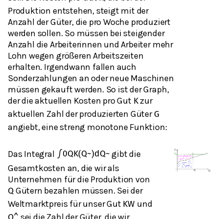
Produktion entstehen, steigt mit der
Anzahl der Güter, die pro Woche produziert
werden sollen. So müssen bei steigender
Anzahl die Arbeiterinnen und Arbeiter mehr
Lohn wegen größeren Arbeitszeiten
erhalten. Irgendwann fallen auch
Sonderzahlungen an oder neue Maschinen
müssen gekauft werden. So ist der Graph,
der die aktuellen Kosten pro Gut
zur
K
aktuellen Zahl der produzierten Güter
G
angiebt, eine streng monotone Funktion:
Das Integral
gibt die
∫
0
Q
K
(
Q
~
)
d
Q
~
Gesamtkosten an, die wir als
Unternehmen für die Produktion von
Gütern bezahlen müssen. Sei der
Q
Weltmarktpreis für unser Gut
und
K
W
sei die Zahl der Güter, die wir
Q
^