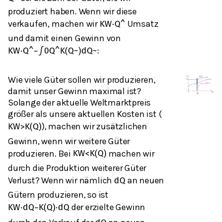
produziert haben. Wenn wir diese
verkaufen, machen wir
Umsatz
K
W
⋅
Q
^
und damit einen Gewinn von
:
K
W
⋅
Q
^
−
∫
0
Q
^
K
(
Q
~
)
d
Q
~
Wie viele Güter sollen wir produzieren,
damit unser Gewinn maximal ist?
Solange der aktuelle Weltmarktpreis
größer als unsere aktuellen Kosten ist (
), machen wir zusätzlichen
K
W
>
K
(
Q
)
Gewinn, wenn wir weitere Güter
produzieren. Bei
machen wir
K
W
<
K
(
Q
)
durch die Produktion weiterer Güter
Verlust? Wenn wir nämlich
an neuen
d
Q
Gütern produzieren, so ist
der erzielte Gewinn
K
W
⋅
d
Q
−
K
(
Q
)
⋅
d
Q