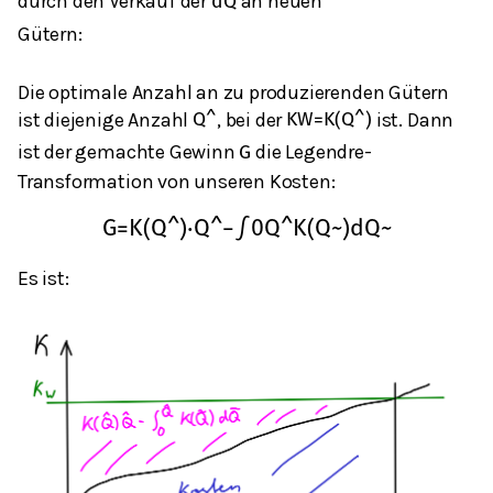
durch den Verkauf der
an neuen
d
Q
Gütern:
Die optimale Anzahl an zu produzierenden Gütern
ist diejenige Anzahl
, bei der
ist. Dann
Q
^
K
W
=
K
(
Q
^
)
ist der gemachte Gewinn
die Legendre-
G
Transformation von unseren Kosten:
G
=
K
(
Q
^
)
⋅
Q
^
−
∫
0
Q
^
K
(
Q
~
)
d
Q
~
Es ist: