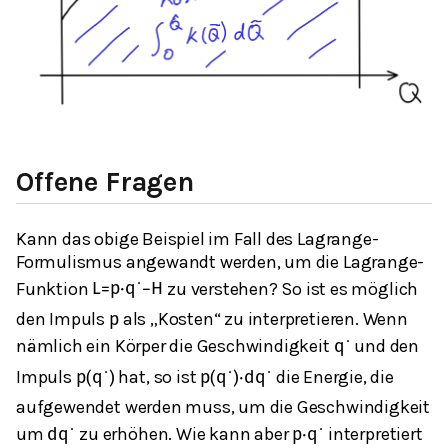
Offene Fragen
Kann das obige Beispiel im Fall des Lagrange-
Formulismus angewandt werden, um die Lagrange-
Funktion
zu verstehen? So ist es möglich
L
=
p
⋅
q
˙
−
H
den Impuls
als „Kosten“ zu interpretieren. Wenn
p
nämlich ein Körper die Geschwindigkeit
und den
q
˙
Impuls
hat, so ist
die Energie, die
p
(
q
˙
)
p
(
q
˙
)
⋅
d
q
˙
aufgewendet werden muss, um die Geschwindigkeit
um
zu erhöhen. Wie kann aber
interpretiert
d
q
˙
p
⋅
q
˙