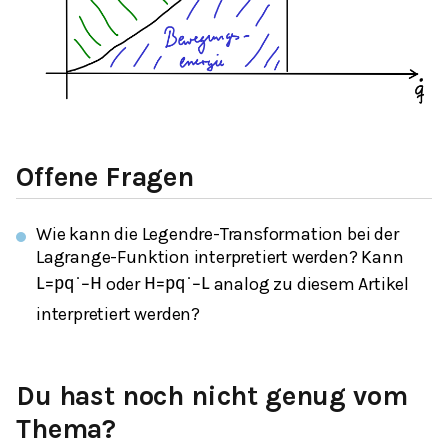
Offene Fragen
Wie kann die Legendre-Transformation bei der
Lagrange-Funktion interpretiert werden? Kann
oder
analog zu diesem Artikel
L
=
p
q
˙
−
H
H
=
p
q
˙
−
L
interpretiert werden?
Du hast noch nicht genug vom
Thema?