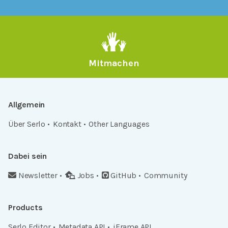
Mitmachen
Allgemein
Über Serlo
Kontakt
Other Languages
Dabei sein
Newsletter
Jobs
GitHub
Community
Products
Serlo Editor
Metadata API
iFrame API