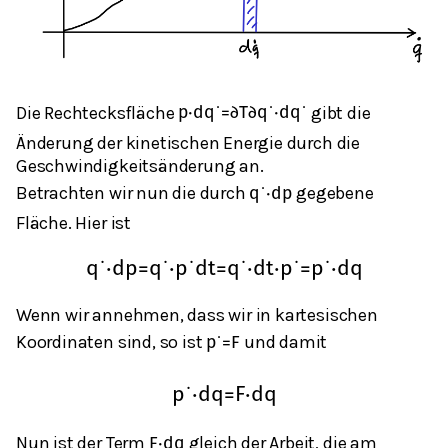
Die Rechtecksfläche
gibt die
p
⋅
d
q
˙
=
∂
T
∂
q
˙
⋅
d
q
˙
Änderung der kinetischen Energie durch die
Geschwindigkeitsänderung an.
Betrachten wir nun die durch
gegebene
q
˙
⋅
d
p
Fläche. Hier ist
q
˙
⋅
d
p
=
q
˙
⋅
p
˙
d
t
=
q
˙
⋅
d
t
⋅
p
˙
=
p
˙
⋅
d
q
Wenn wir annehmen, dass wir in kartesischen
Koordinaten sind, so ist
und damit
p
˙
=
F
p
˙
⋅
d
q
=
F
⋅
d
q
Nun ist der Term
gleich der Arbeit, die am
F
⋅
d
q