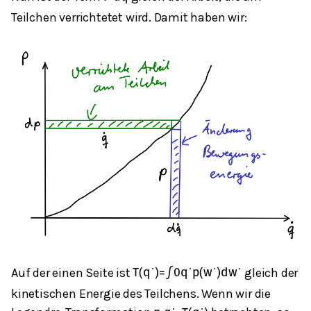
Teilchen verrichtetet wird. Damit haben wir:
Auf der einen Seite ist
gleich der
T
(
q
˙
)
=
∫
0
q
˙
p
(
w
˙
)
d
w
˙
kinetischen Energie des Teilchens. Wenn wir die