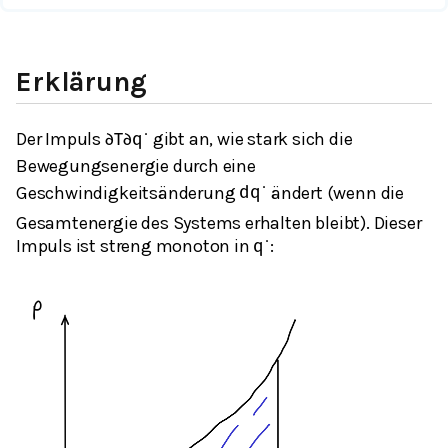
Erklärung
Der Impuls
gibt an, wie stark sich die
∂
T
∂
q
˙
Bewegungsenergie durch eine
Geschwindigkeitsänderung
ändert (wenn die
d
q
˙
Gesamtenergie des Systems erhalten bleibt). Dieser
Impuls ist streng monoton in
:
q
˙