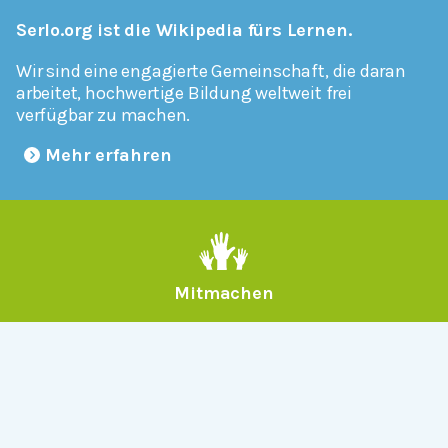
Serlo.org ist die Wikipedia fürs Lernen.
Wir sind eine engagierte Gemeinschaft, die daran
arbeitet, hochwertige Bildung weltweit frei
verfügbar zu machen.
Mehr erfahren
Mitmachen
Allgemein
Über Serlo
Kontakt
Other Languages