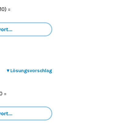
10) =
▾
Lösungsvorschlag
0 =