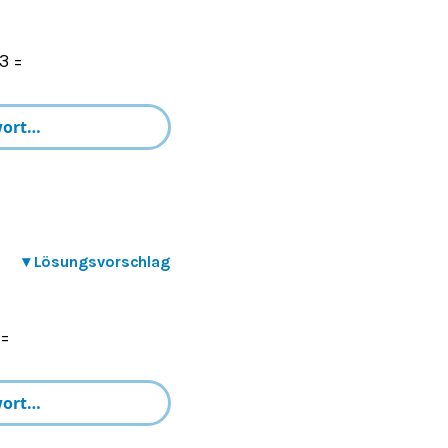
 3 =
▾
Lösungsvorschlag
 =