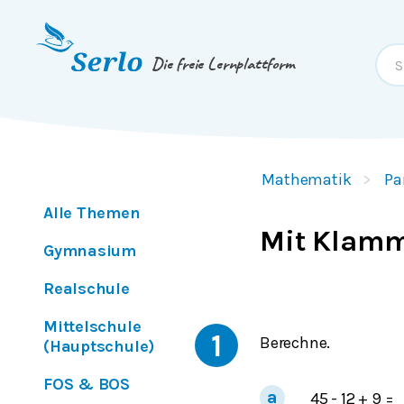
Springe zum
Inhalt
oder
Footer
Die freie Lernplattform
Mathematik
Pa
Alle Themen
Mit Klamm
Gymnasium
Realschule
Mittelschule
1
Berechne.
(Hauptschule)
FOS & BOS
45 - 12 + 9 =