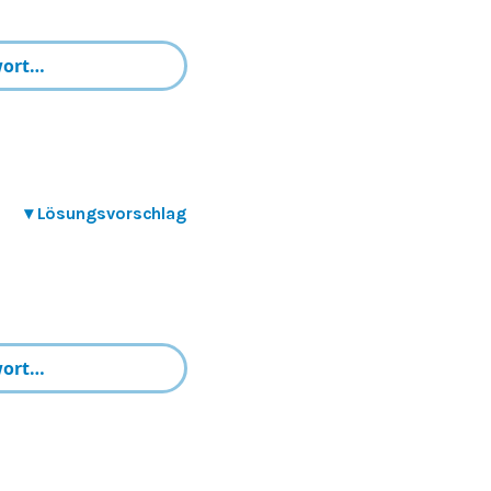
▾
Lösungsvorschlag
=