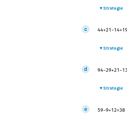
▾
Strategie
44
+
21
−
14
+
1
▾
Strategie
94
−
29
+
21
−
1
▾
Strategie
59
−
9
+
12
=
38