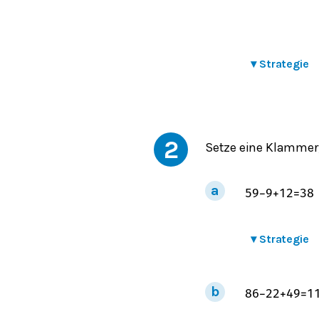
▾
Strategie
2
Setze eine Klammer,
59
−
9
+
12
=
38
▾
Strategie
86
−
22
+
49
=
1