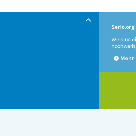
Serlo.org
Wir sind e
hochwerti
Mehr 
Products
r
Serlo Editor