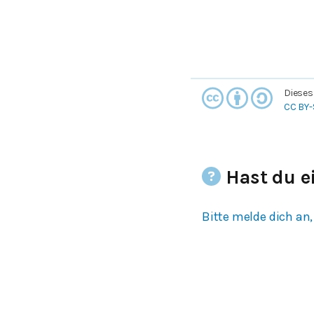
Dieses
CC BY-
Hast du e
Bitte melde dich an,