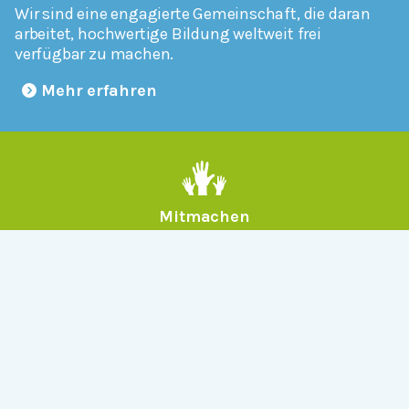
Wir sind eine engagierte Gemeinschaft, die daran
arbeitet, hochwertige Bildung weltweit frei
verfügbar zu machen.
Mehr erfahren
Mitmachen
Allgemein
Über Serlo
Kontakt
Other Languages
Dabei sein