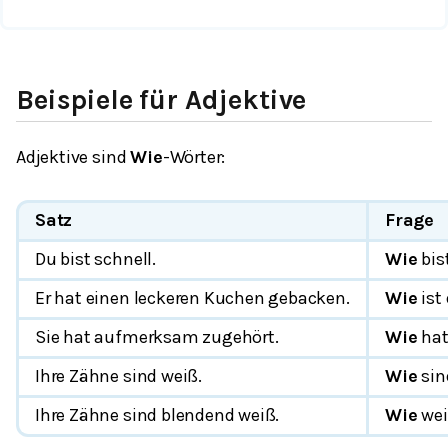
Beispiele für Adjektive
Adjektive sind
Wie
-Wörter:
Satz
Frage
Du bist
schnell
.
Wie
bis
Er hat einen
leckeren
Kuchen gebacken.
Wie
ist
Sie hat
aufmerksam
zugehört.
Wie
hat
Ihre Zähne sind
weiß
.
Wie
sin
Ihre Zähne sind
blendend
weiß.
Wie
wei