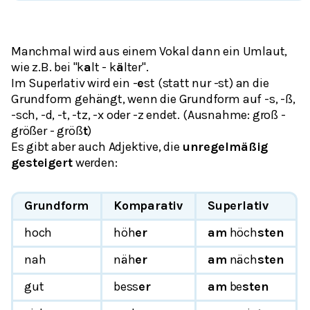
Manchmal wird aus einem Vokal dann ein Umlaut,
wie z.B. bei "k
a
lt - k
ä
lter".
Im Superlativ wird ein -
e
st (statt nur -st) an die
Grundform gehängt, wenn die Grundform auf -s, -ß,
-sch, -d, -t, -tz, -x oder -z endet. (Ausnahme: groß -
größer - größ
t
)
Es gibt aber auch Adjektive, die
unregelmäßig
gesteigert
werden:
Grundform
Komparativ
Superlativ
hoch
höh
er
am
höch
sten
nah
näh
er
am
näch
sten
gut
bess
er
am
be
sten