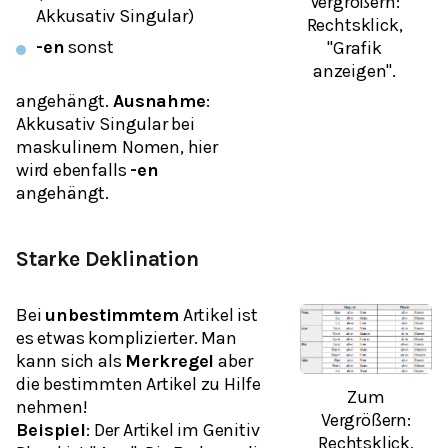
Vergrößern:
Akkusativ Singular)
Rechtsklick,
-en
sonst
"Grafik
anzeigen".
angehängt.
Ausnahme
:
Akkusativ Singular bei
maskulinem
Nomen, hier
wird ebenfalls
-en
angehängt.
Starke Deklination
Bei
unbestimmtem
Artikel ist
es etwas komplizierter. Man
kann sich als
Merkregel
aber
die bestimmten Artikel zu Hilfe
Zum
nehmen!
Vergrößern:
Beispiel
: Der Artikel im Genitiv
Rechtsklick,