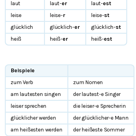
laut
laut-
er
laut-
est
leise
leise-
r
leise-
st
glücklich
glücklich-
er
glücklich-
st
heiß
heiß-
er
heiß-
est
Beispiele
zum Verb
zum Nomen
am lautesten singen
der lautest-e Singer
leiser sprechen
die leiser-e Sprecherin
glücklicher werden
der glücklicher-e Mann
am heißesten werden
der heißeste Sommer