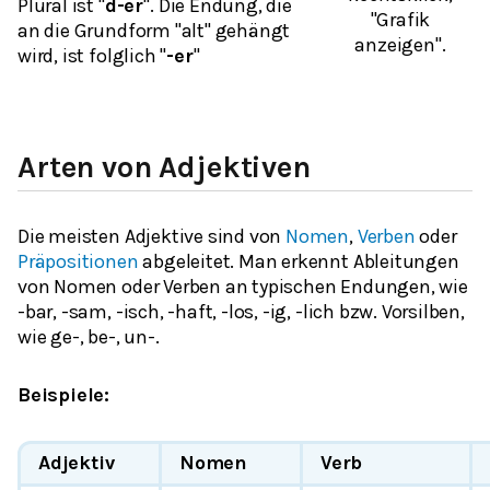
Plural ist "
d-er
". Die Endung, die
"Grafik
an die Grundform "alt" gehängt
anzeigen".
wird, ist folglich "
-er
"
Arten von Adjektiven
Die meisten Adjektive sind von
Nomen
,
Verben
oder
Präpositionen
abgeleitet. Man erkennt Ableitungen
von Nomen oder Verben an typischen Endungen, wie
-bar, -sam, -isch, -haft, -los, -ig, -lich
bzw. Vorsilben,
wie
ge-, be-, un-
.
Beispiele:
Adjektiv
Nomen
Verb