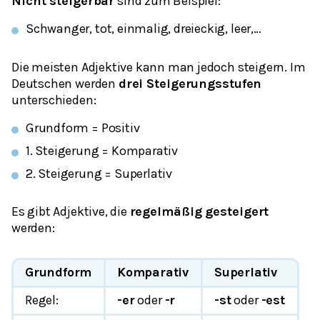
Nicht steigerbar
sind zum Beispiel:
Schwanger, tot, einmalig, dreieckig, leer,…
Die meisten Adjektive kann man jedoch steigern. Im
Deutschen werden
drei Steigerungsstufen
unterschieden:
Grundform = Positiv
1. Steigerung = Komparativ
2. Steigerung = Superlativ
Es gibt Adjektive, die
regelmäßig gesteigert
werden:
Grundform
Komparativ
Superlativ
Regel:
-er
oder
-r
-st
oder
-est