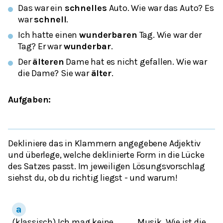
Das war ein
schnelles
Auto.
Wie war das Auto?
Es
war
schnell
.
Ich hatte einen
wunderbaren
Tag.
Wie war der
Tag?
Er war
wunderbar
.
Der
älteren
Dame hat es nicht gefallen.
Wie war
die Dame?
Sie war
älter
.
Aufgaben:
Dekliniere das in Klammern angegebene Adjektiv
und überlege, welche deklinierte Form in die Lücke
des Satzes passt. Im jeweiligen Lösungsvorschlag
siehst du, ob du richtig liegst - und warum!
(klassisch) Ich mag keine ……….. Musik.
Wie ist die