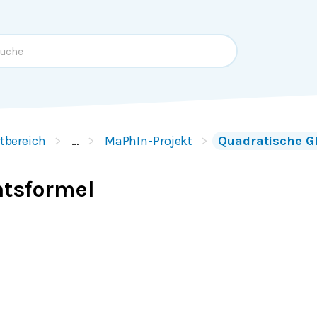
tbereich
…
MaPhIn-Projekt
Quadratische G
htsformel