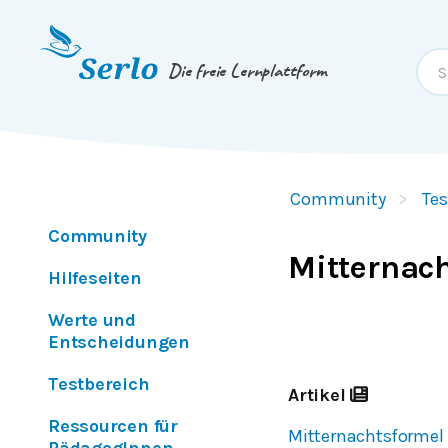
Springe zum
Inhalt
oder
Footer
Die freie Lernplattform
Community
Tes
Community
Mitternac
Hilfeseiten
Werte und
Entscheidungen
Testbereich
Artikel
Ressourcen für
Mitternachtsformel