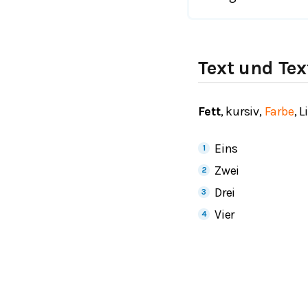
Text und Te
Fett
,
kursiv
,
Farbe
, L
Eins
Zwei
Drei
Vier