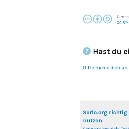
Dieses
CC BY-
Hast du e
Bitte melde dich an,
Serlo.org richtig
nutzen
Serlo.org hat viele Fea