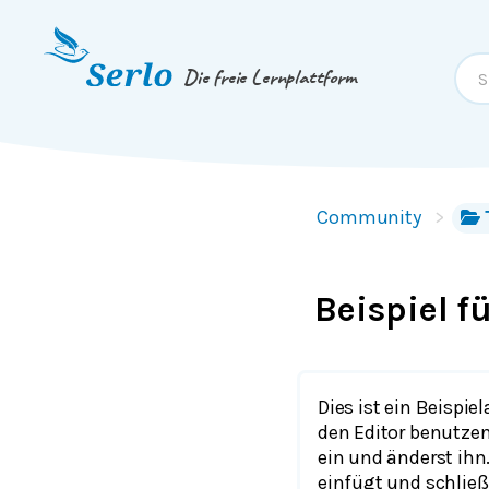
Springe zum
Inhalt
oder
Footer
Die freie Lernplattform
Community
Beispiel f
Dies ist ein Beispiel
den Editor benutzen
ein und änderst ihn
einfügt und schließl