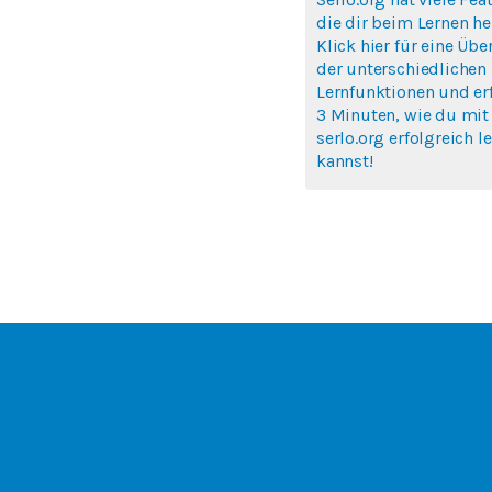
die dir beim Lernen hel
Klick hier für eine Übe
der unterschiedlichen
Lernfunktionen und erf
3 Minuten, wie du mit
serlo.org erfolgreich l
kannst!