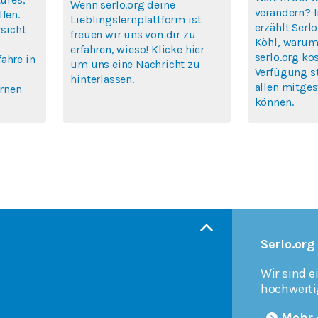
Wenn serlo.org deine
verändern? 
fen.
Lieblingslernplattform ist
erzählt Ser
rsicht
freuen wir uns von dir zu
Köhl, warum 
erfahren, wieso! Klicke hier
serlo.org ko
ahre in
um uns eine Nachricht zu
Verfügung s
hinterlassen.
allen mitges
ernen
können.
Serlo.org
Wir sind e
hochwerti
Mehr 