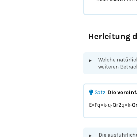
Herleitung d
Welche natürlic
▸
weiteren Betra
Satz
Die verein
E
=
F
q
=
k
⋅
q
⋅
Q
r
2
q
=
k
⋅
Q
Die ausführlich
▸