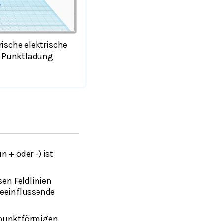
ische elektrische
n Punktladung
n + oder -) ist
sen Feldlinien
beeinflussende
 punktförmigen