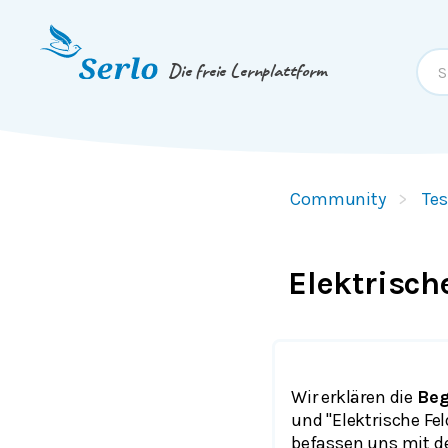
Springe zum
Inhalt
oder
Footer
Die freie Lernplattform
Community
Tes
Elektrische
Wir erklären die
Beg
und "Elektrische Fel
befassen uns mit d