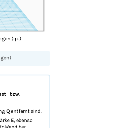
ngen (q+)
ngen)
est- bzw.
ung
Q
entfernt sind.
tärke
E
, ebenso
olgend her.