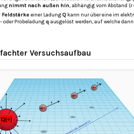
dung
nimmt nach außen hin
, abhängig vom Abstand (r o
 Feldstärke
einer Ladung
Q
kann nur über eine im elektr
t- oder Probeladung
q
ausgelöst werden, auf welche dann
nfachter Versuchsaufbau