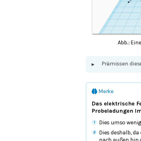
Abb.: Ei
Prämissen diese
▸
Merke
Das elektrische F
Probeladungen imm
Dies umso wenige
Dies deshalb, da
nach außen hin 