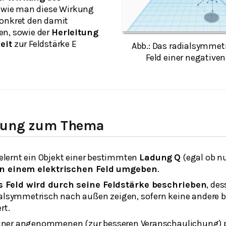
, wie man diese Wirkung
konkret den damit
en, sowie der
Herleitung
eit
zur Feldstärke E
Abb.: Das radialsymmetr
Feld einer negative
hrung zum Thema
gelernt ein Objekt einer bestimmten
Ladung
Q
(egal ob nu
n einem elektrischen Feld umgeben
.
s Feld wird durch seine Feldstärke beschrieben
, des
lsymmetrisch nach außen zeigen, sofern keine andere 
rt.
iner angenommenen (zur besseren Veranschaulichung)