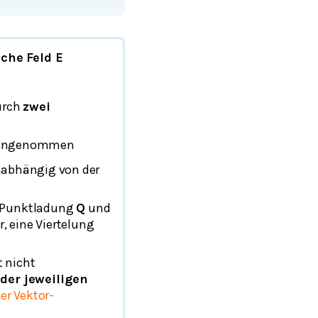
che Feld E
urch
zwei
 angenommen
nabhängig von der
 Punktladung
Q
und
r, eine Viertelung
t nicht
der jeweiligen
er Vektor-