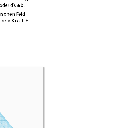
der d),
ab
.
ischen Feld
 eine
Kraft F