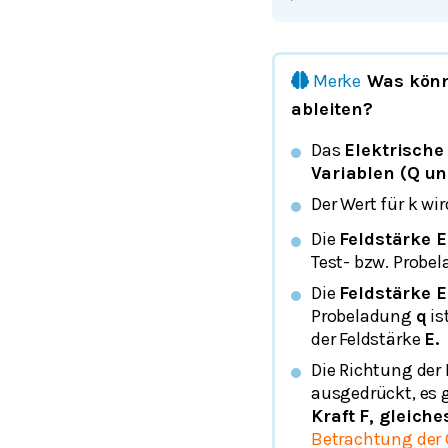
Merke
Was könn
ableiten?
Das
Elektrische 
Variablen (Q un
Der Wert für k w
Die
Feldstärke E
Test- bzw. Probe
Die
Feldstärke E
Probeladung
q
is
der Feldstärke
E.
Die Richtung der 
ausgedrückt, es
Kraft F, gleiche
Betrachtung der 