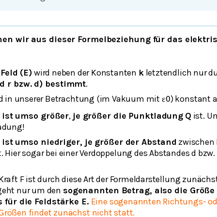
en wir aus dieser Formelbeziehung für das elektris
Feld (E)
wird neben der Konstanten
k
letztendlich nur d
d r bzw. d) bestimmt
.
ird in unserer Betrachtung (im Vakuum mit
) konstant
ɛ
0
 ist umso größer
,
je größer die Punktladung
Q
ist. U
ladung!
 ist umso niedriger, je größer der Abstand
zwischen
t. Hier sogar bei einer Verdoppelung des Abstandes d bzw. 
Kraft F ist durch diese Art der Formeldarstellung zunächs
 geht nur um den
sogenannten Betrag, also die Größe 
s für die Feldstärke E.
Eine sogenannten Richtungs- od
Größen findet zunächst nicht statt.