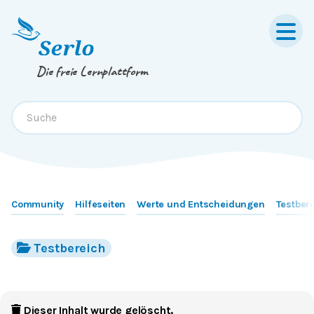
Springe zum
Inhalt
oder
Footer
Die freie Lernplattform
Community
Hilfeseiten
Werte und Entscheidungen
Testber
Testbereich
Dieser Inhalt wurde gelöscht.