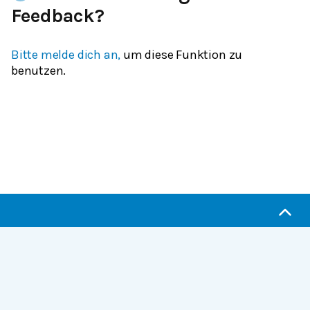
Feedback?
Bitte melde dich an,
um diese Funktion zu
benutzen.
Serlo.org ist die Wikipedia fürs Lernen.
Wir sind eine engagierte Gemeinschaft, die daran
arbeitet, hochwertige Bildung weltweit frei