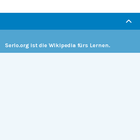
Serlo.org ist die Wikipedia fürs Lernen.
Wir sind eine engagierte Gemeinschaft, die daran
arbeitet, hochwertige Bildung weltweit frei
verfügbar zu machen.
Mehr erfahren
Mitmachen