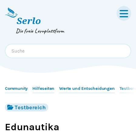
Springe zum
Inhalt
oder
Footer
Die freie Lernplattform
Community
Hilfeseiten
Werte und Entscheidungen
Testber
Testbereich
Edunautika