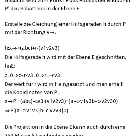
Gesucht wird zum Punkt
des Hauses der Bildpunkt
P
des Schattens in der Ebene
.
P
′
E
Erstelle die Gleichung einer Hilfsgeraden
durch
h
P
mit der Richtung
.
v
→
h
:
x
→
=
(
a
b
c
)
+
r
⋅
(
v
1
v
2
v
3
)
Die Hilfsgerade
wird mit der Ebene
geschnitten.
h
E
:
h
∩
E
z
=
0
⇒
c
+
r
⋅
v
3
=
0
⇒
r
=
−
c
v
3
Der Wert für
wird in
eingesetzt und man erhält
r
h
die Koordinaten von
.
P
′
x
→
P
′
=
(
a
b
c
)
−
c
v
3
⋅
(
v
1
v
2
v
3
)
=
(
a
−
c
⋅
v
1
v
3
b
−
c
⋅
v
2
v
3
0
)
⇒
P
′
(
a
−
c
⋅
v
1
v
3
|
b
−
c
⋅
v
2
v
3
|
0
)
Die Projektion in die Ebene
kann auch durch eine
E
Matrix
beschrieben werden.
3
x
3
A