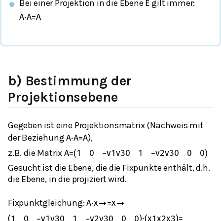
Bei einer Projektion in die Ebene
gilt immer:
E
A
⋅
A
=
A
b) Bestimmung der
Projektionsebene
Gegeben ist eine Projektionsmatrix (Nachweis mit
der Beziehung
),
A
⋅
A
=
A
z.B. die Matrix
A
=
(
1
0
−
v
1
v
3
0
1
−
v
2
v
3
0
0
0
)
Gesucht ist die Ebene, die die Fixpunkte enthält, d.h.
die Ebene, in die projiziert wird.
Fixpunktgleichung:
A
⋅
x
→
=
x
→
(
1
0
−
v
1
v
3
0
1
−
v
2
v
3
0
0
0
)
⋅
(
x
1
x
2
x
3
)
=