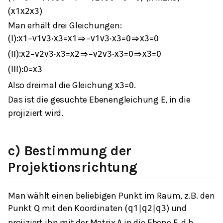
(
x
1
x
2
x
3
)
Man erhält drei Gleichungen:
(
I
)
:
x
1
−
v
1
v
3
⋅
x
3
=
x
1
⇒
−
v
1
v
3
⋅
x
3
=
0
⇒
x
3
=
0
(
I
I
)
:
x
2
−
v
2
v
3
⋅
x
3
=
x
2
⇒
−
v
2
v
3
⋅
x
3
=
0
⇒
x
3
=
0
(
I
I
I
)
:
0
=
x
3
Also dreimal die Gleichung
.
x
3
=
0
Das ist die gesuchte Ebenengleichung
, in die
E
projiziert wird.
c) Bestimmung der
Projektionsrichtung
Man wählt einen beliebigen Punkt im Raum, z.B. den
Punkt
mit den Koordinaten
und
Q
(
q
1
|
q
2
|
q
3
)
projiziert ihn mit der Matrix
in die Ebene
, d.h.