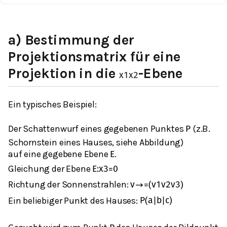
a) Bestimmung der
Projektionsmatrix für eine
Projektion in die
-Ebene
x
1
x
2
Ein typisches Beispiel:
Der Schattenwurf eines gegebenen Punktes
(z.B.
P
Schornstein eines Hauses, siehe Abbildung)
auf eine gegebene Ebene
.
E
Gleichung der Ebene
E
:
x
3
=
0
Richtung der Sonnenstrahlen:
v
→
=
(
v
1
v
2
v
3
)
Ein beliebiger Punkt des Hauses:
P
(
a
|
b
|
c
)