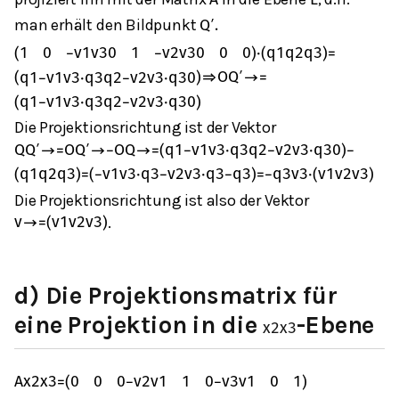
A
E
man erhält den Bildpunkt
Q
′
.
(
1
0
−
v
1
v
3
0
1
−
v
2
v
3
0
0
0
)
⋅
(
q
1
q
2
q
3
)
=
(
q
1
−
v
1
v
3
⋅
q
3
q
2
−
v
2
v
3
⋅
q
3
0
)
⇒
O
Q
′
→
=
(
q
1
−
v
1
v
3
⋅
q
3
q
2
−
v
2
v
3
⋅
q
3
0
)
Die Projektionsrichtung ist der Vektor
Q
Q
′
→
=
O
Q
′
→
−
O
Q
→
=
(
q
1
−
v
1
v
3
⋅
q
3
q
2
−
v
2
v
3
⋅
q
3
0
)
−
(
q
1
q
2
q
3
)
=
(
−
v
1
v
3
⋅
q
3
−
v
2
v
3
⋅
q
3
−
q
3
)
=
−
q
3
v
3
⋅
(
v
1
v
2
v
3
)
Die Projektionsrichtung ist also der Vektor
.
v
→
=
(
v
1
v
2
v
3
)
d) Die Projektionsmatrix für
eine Projektion in die
-Ebene
x
2
x
3
A
x
2
x
3
=
(
0
0
0
−
v
2
v
1
1
0
−
v
3
v
1
0
1
)