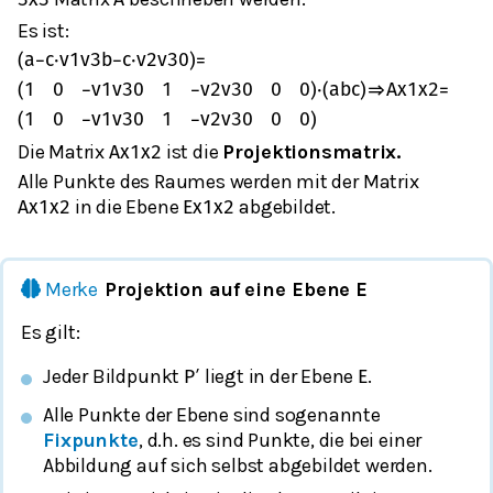
Es ist:
(
a
−
c
⋅
v
1
v
3
b
−
c
⋅
v
2
v
3
0
)
=
(
1
0
−
v
1
v
3
0
1
−
v
2
v
3
0
0
0
)
⋅
(
a
b
c
)
⇒
A
x
1
x
2
=
(
1
0
−
v
1
v
3
0
1
−
v
2
v
3
0
0
0
)
Die Matrix
ist die
Projektionsmatrix.
A
x
1
x
2
Alle Punkte des Raumes werden mit der Matrix
in die Ebene
abgebildet.
A
x
1
x
2
E
x
1
x
2
Merke
Projektion auf eine Ebene E
Es gilt:
Jeder Bildpunkt
liegt in der Ebene
.
P
′
E
Alle Punkte der Ebene sind sogenannte
Fixpunkte
, d.h. es sind Punkte, die bei einer
Abbildung auf sich selbst abgebildet werden.