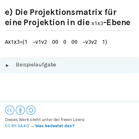
e) Die Projektionsmatrix für
eine Projektion in die
-Ebene
x
1
x
3
A
x
1
x
3
=
(
1
−
v
1
v
2
0
0
0
0
0
−
v
3
v
2
1
)
Beispielaufgabe
▸
Dieses Werk steht unter der freien Lizenz
CC BY-SA 4.0
→
Was bedeutet das?