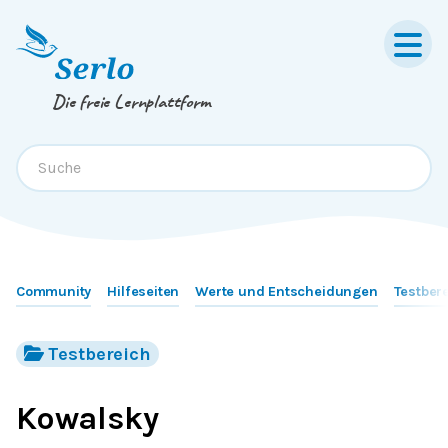
Springe zum
Inhalt
oder
Footer
Die freie Lernplattform
Community
Hilfeseiten
Werte und Entscheidungen
Testber
Testbereich
Kowalsky