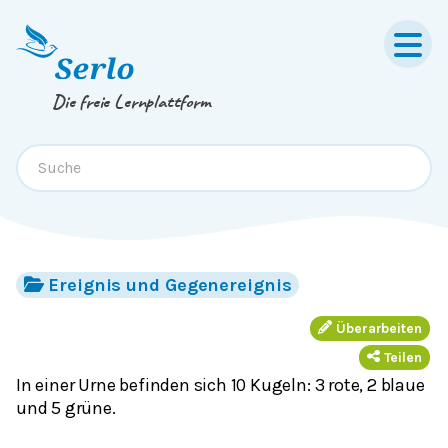
Springe zum
Inhalt
oder
Footer
Die freie Lernplattform
Ereignis und Gegenereignis
Überarbeiten
Teilen
In einer Urne befinden sich 10 Kugeln: 3 rote, 2 blaue
und 5 grüne.