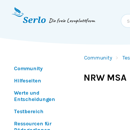
Springe zum
Inhalt
oder
Footer
Die freie Lernplattform
Community
Tes
Community
NRW MSA
Hilfeseiten
Werte und
Entscheidungen
Testbereich
Ressourcen für