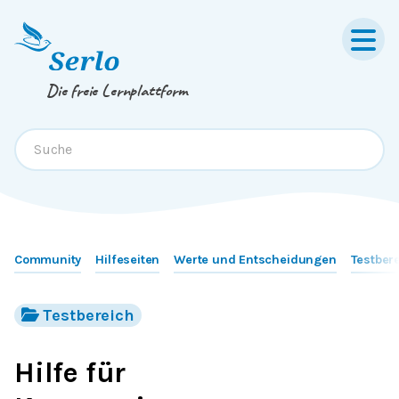
Springe zum
Inhalt
oder
Footer
Die freie Lernplattform
Community
Hilfeseiten
Werte und Entscheidungen
Testber
Testbereich
Hilfe für