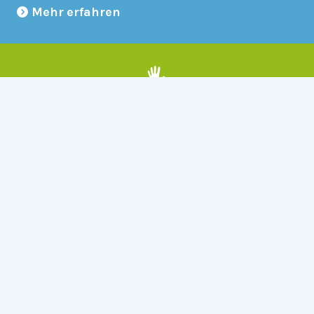
Mehr erfahren
Mitmachen
Allgemein
Über Serlo
Kontakt
Other Languages
Dabei sein
Newsletter
Jobs
GitHub
Community
Products