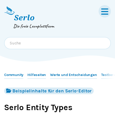
Springe zum
Inhalt
oder
Footer
Die freie Lernplattform
Community
Hilfeseiten
Werte und Entscheidungen
Testber
Beispielinhalte für den Serlo-Editor
Serlo Entity Types