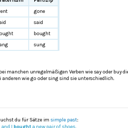
ent
gone
aid
said
ought
bought
ang
sung
ss bei manchen unregelmäßigen Verben wie
say
oder
buy
di
ei anderen wie
go
oder
sing
sind sie unterschiedlich.
uchst du für Sätze im
simple past
:
 and I
bought
a new pair of shoes.