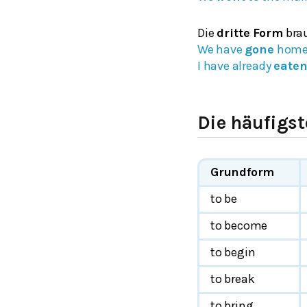
Die
dritte Form
brau
We have
gone
home 
I have already
eate
Die häufigs
Grundform
to be
to become
to begin
to break
to bring