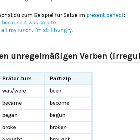
chst du zum Beispiel für Sätze im
present perfect
:
because it was so late.
n
all my lunch. I'm still hungry.
ten unregelmäßigen Verben
(irregu
Präteritum
Partizip
was/were
been
became
become
began
begun
broke
broken
brought
brought