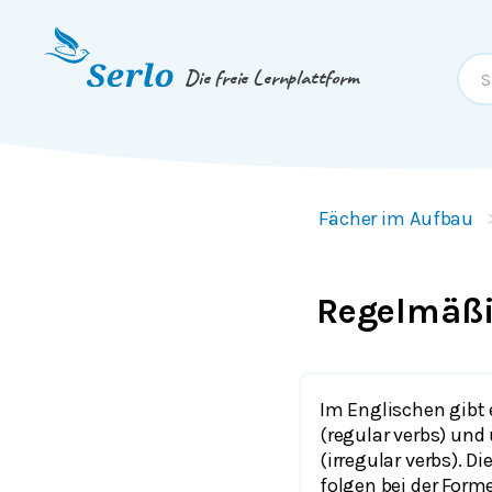
Springe zum
Inhalt
oder
Footer
Die freie Lernplattform
Fächer im Aufbau
Regelmäßi
Im Englischen gibt
(
regular verbs
) und
(
irregular verbs
). D
folgen bei der For