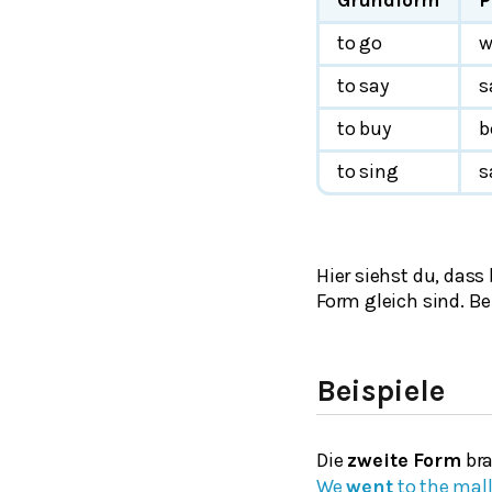
to go
w
to say
s
to buy
b
to sing
s
Hier siehst du, da
Form gleich sind. B
Beispiele
Die
zweite Form
bra
We
went
to the mall