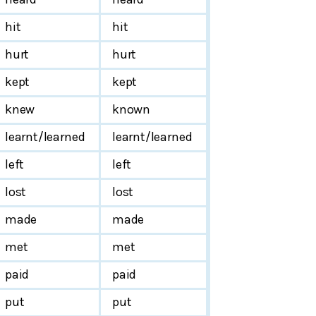
hit
hit
hurt
hurt
kept
kept
knew
known
learnt/learned
learnt/learned
left
left
lost
lost
made
made
met
met
paid
paid
put
put