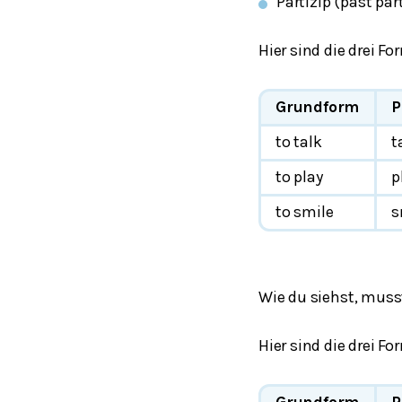
Partizip (
past part
Hier sind die drei F
Grundform
P
to talk
t
to play
p
to smile
s
Wie du siehst, musst
Hier sind die drei F
Grundform
P