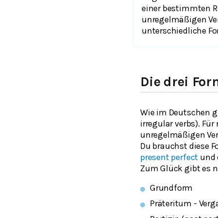
einer bestimmten R
unregelmäßigen Ver
unterschiedliche F
Die drei Fo
Wie im Deutschen g
irregular verbs
). Fü
unregelmäßigen Ver
Du brauchst diese F
present perfect
und 
Zum Glück gibt es ni
Grundform
Präteritum - Ver