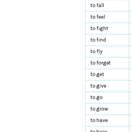
to fall
to feel
to fight
to find
to fly
to forget
to get
to give
to go
to grow
to have
to hear