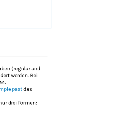
rben (
regular and
ndert werden. Bei
en.
mple past
das
nur drei Formen: