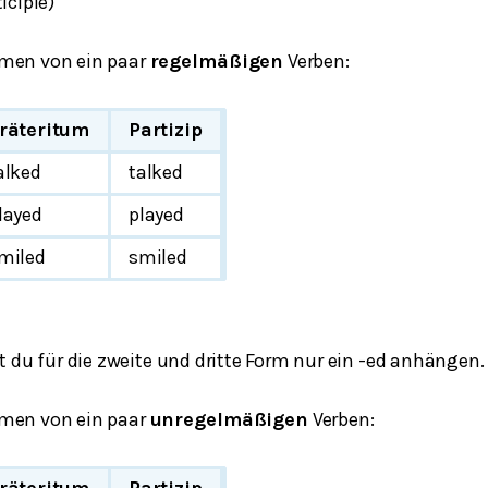
iciple
)
ormen von ein paar
regelmäßigen
Verben:
räteritum
Partizip
alked
talked
layed
played
miled
smiled
 du für die zweite und dritte Form nur ein
-ed
anhängen.
ormen von ein paar
unregelmäßigen
Verben:
räteritum
Partizip