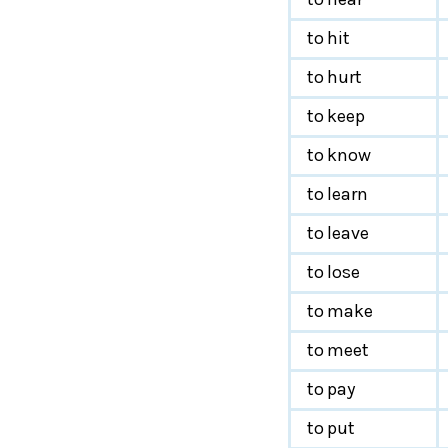
to hit
to hurt
to keep
to know
to learn
to leave
to lose
to make
to meet
to pay
to put