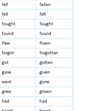
fell
fallen
felt
felt
fought
fought
found
found
flew
flown
forgot
forgotten
got
gotten
gave
given
went
gone
grew
grown
had
had
heard
heard