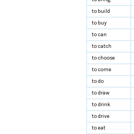
to build
to buy
to can
to catch
to choose
to come
to do
to draw
to drink
to drive
to eat