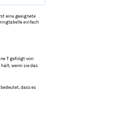
st eine geeignete
ringtabelle einfach
hine
gefolgt von
T
hält, wenn sie das
s bedeutet, dass es