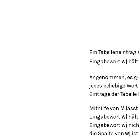
Ein Tabelleneintrag
Eingabewort
hält
w
j
Angenommen, es gi
jedes beliebige Wor
Einträge der Tabelle
Mithilfe von
lässt
M
Eingabewort
hält
w
j
Eingabewort
nich
w
j
die Spalte von
ist
w
j