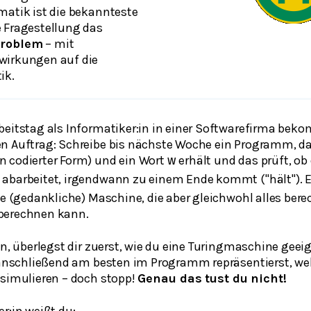
matik ist die bekannteste
 Fragestellung das
problem
– mit
wirkungen auf die
ik.
beitstag als Informatiker:in in einer Softwarefirma bek
n Auftrag: Schreibe bis nächste Woche ein Programm, da
n codierter Form) und ein Wort
erhält und das prüft, ob
w
abarbeitet, irgendwann zu einem Ende kommt ("hält"). 
che (gedankliche) Maschine, die aber gleichwohl alles be
berechnen kann.
in, überlegst dir zuerst, wie du eine Turingmaschine geei
e anschließend am besten im Programm repräsentierst, w
 simulieren – doch stopp!
Genau das tust du nicht!
r:in weißt du: