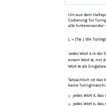
Um aus dem Haltepro
Codierung für Turing
alle hintereinander 
L
=
{
T
w
|
die Turin
Jedes Wort
in der 
x
einem Wort
, mit 
w
Wort
als Eingabewo
w
Tatsächlich ist das
keine Turingmasch
jedes Wort
, das 
x
jedes Wort
, das 
x