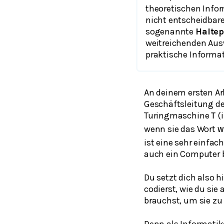
theoretischen Infor
nicht entscheidbare
sogenannte
Halte
weitreichenden Aus
praktische Informat
An deinem ersten Ar
Geschäftsleitung de
Turingmaschine
(i
T
wenn sie das Wort
w
ist eine sehr einfa
auch ein Computer 
Du setzt dich also h
codierst, wie du si
brauchst, um sie zu
Denn als Informatike