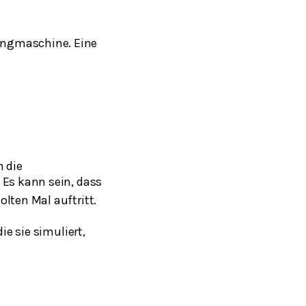
ingmaschine. Eine
n die
 Es kann sein, dass
lten Mal auftritt.
 die sie simuliert,