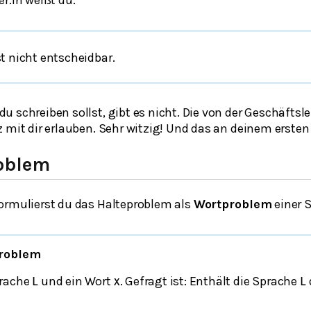
t nicht entscheidbar.
 schreiben sollst, gibt es nicht. Die von der Geschäftsl
 mit dir erlauben. Sehr witzig! Und das an deinem ersten
oblem
ormulierst du das Halteproblem als
Wortproblem
einer 
roblem
prache
und ein Wort
. Gefragt ist: Enthält die Sprache
L
x
L