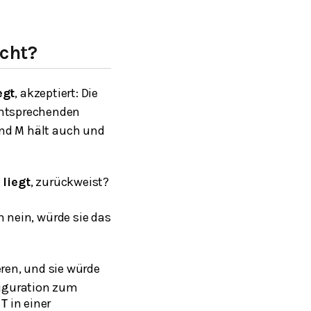
cht?
egt
, akzeptiert: Die
ntsprechenden
und
hält auch und
M
liegt
, zurückweist?
 nein, würde sie das
ren, und sie würde
figuration zum
h
in einer
T