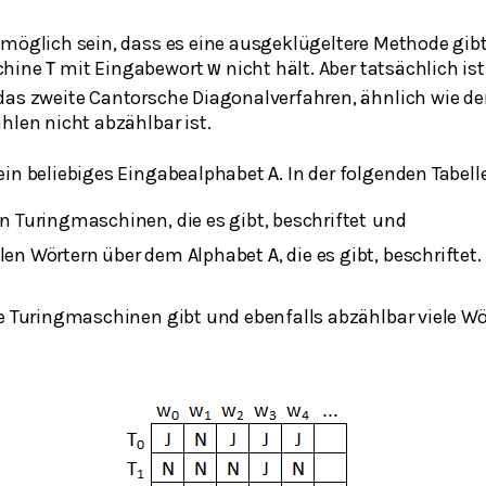
 möglich sein, dass es eine ausgeklügeltere Methode gibt
chine
mit Eingabewort
nicht hält. Aber tatsächlich ist 
T
w
das zweite Cantorsche Diagonalverfahren, ähnlich wie der
hlen nicht abzählbar ist.
ein beliebiges Eingabealphabet
. In der folgenden Tabell
A
en Turingmaschinen, die es gibt, beschriftet
und
llen Wörtern über dem Alphabet
, die es gibt, beschriftet.
A
e Turingmaschinen gibt und ebenfalls abzählbar viele Wört