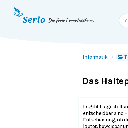
Springe zum
Inhalt
oder
Footer
Die freie Lernplattform
Informatik
T
Das Halte
Es gibt Fragestellun
entscheidbar sind –
Entscheidung, ob die
lautet, beweisbar un