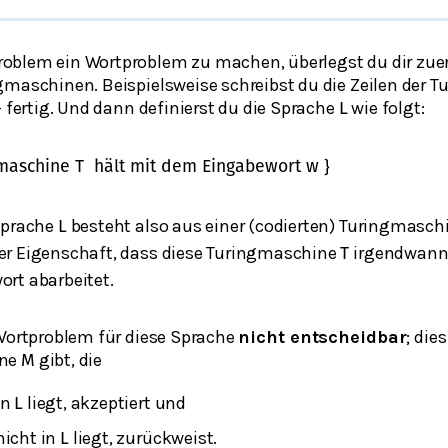
blem ein Wortproblem zu machen, überlegst du dir zuer
maschinen. Beispielsweise schreibst du die Zeilen der Tu
– fertig. Und dann definierst du die Sprache
wie folgt:
L
gmaschine
T
hält mit dem Eingabewort
w
}
Sprache
besteht also aus einer (codierten) Turingmasc
L
der Eigenschaft, dass diese Turingmaschine
irgendwann 
T
rt abarbeitet.
 Wortproblem für diese Sprache
nicht entscheidbar
; die
ine
gibt, die
M
in
liegt, akzeptiert und
L
nicht in
liegt, zurückweist.
L