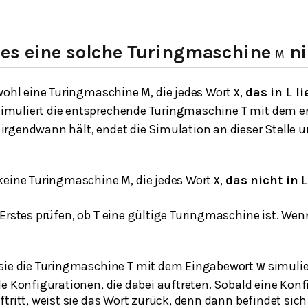
es eine solche Turingmaschine
ni
M
 wohl eine Turingmaschine
, die jedes Wort
,
das in
li
M
x
L
imuliert die entsprechende Turingmaschine
mit dem e
T
irgendwann hält, endet die Simulation an dieser Stelle 
keine
Turingmaschine
, die jedes Wort
,
das nicht in
M
x
L
Erstes prüfen, ob
eine gültige Turingmaschine ist. Wenn
T
sie die Turingmaschine
mit dem Eingabewort
simulie
T
w
le Konfigurationen, die dabei auftreten. Sobald eine Kon
tritt, weist sie das Wort zurück, denn dann befindet sic