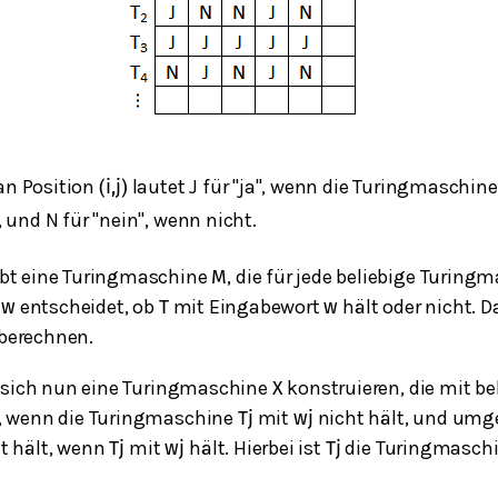
 an Position
lautet J für "ja", wenn die Turingmaschin
(
i
,
j
)
, und N für "nein", wenn nicht.
bt eine Turingmaschine
, die für jede beliebige Turin
M
t
entscheidet, ob
mit Eingabewort
hält oder nicht. 
w
T
w
 berechnen.
 sich nun eine Turingmaschine
konstruieren, die mit b
X
, wenn die Turingmaschine
mit
nicht hält, und umg
T
j
w
j
t hält, wenn
mit
hält. Hierbei ist
die Turingmaschi
T
j
w
j
T
j
.