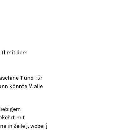
e
mit dem
T
i
gmaschine
und für
T
Dann könnte
alle
M
eliebigem
ekehrt mit
ne in Zeile
, wobei
j
j