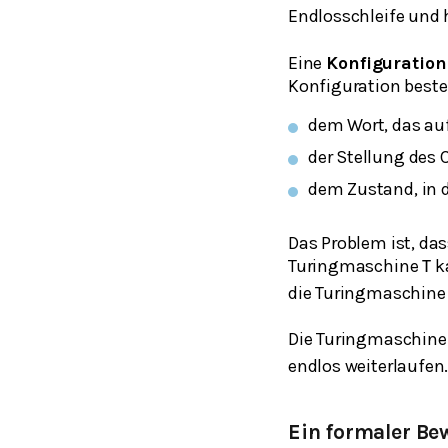
Endlosschleife und h
Eine
Konfiguratio
Konfiguration beste
dem Wort, das au
der Stellung des
dem Zustand, in 
Das Problem ist, da
Turingmaschine
ka
T
die Turingmaschine 
Die Turingmaschin
endlos weiterlaufen
Ein formaler Be