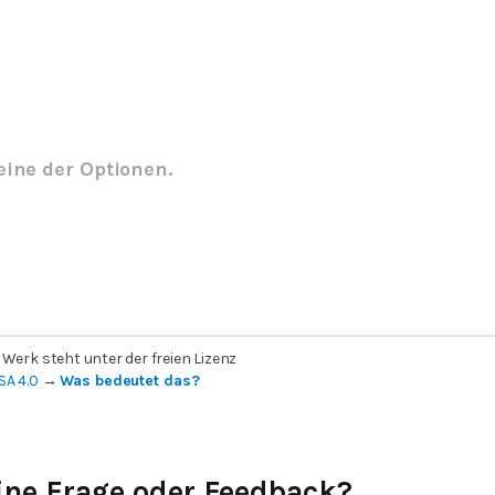
eine der Optionen.
 Werk steht unter der freien Lizenz
SA 4.0
→
Was bedeutet das?
ine Frage oder Feedback?