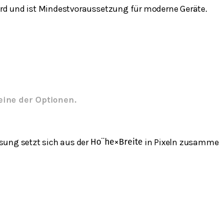
rd und ist Mindestvoraussetzung für moderne Geräte.
eine der Optionen.
ösung setzt sich aus der
in Pixeln zusamme
H
o
¨
h
e
×
B
r
e
i
t
e