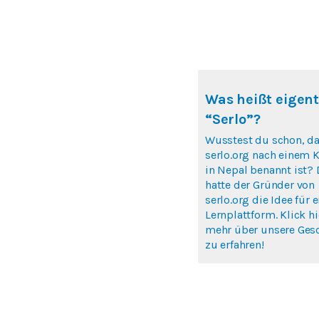
Was heißt eigent
“Serlo”?
Wusstest du schon, d
serlo.org nach einem K
in Nepal benannt ist? 
hatte der Gründer von
serlo.org die Idee für e
Lernplattform. Klick h
mehr über unsere Ges
zu erfahren!