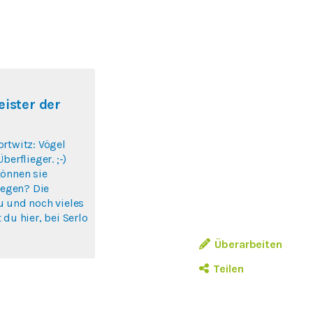
eister der
rtwitz: Vögel
berflieger. ;-)
können sie
liegen? Die
u und noch vieles
 du hier, bei Serlo
Überarbeiten
Teilen