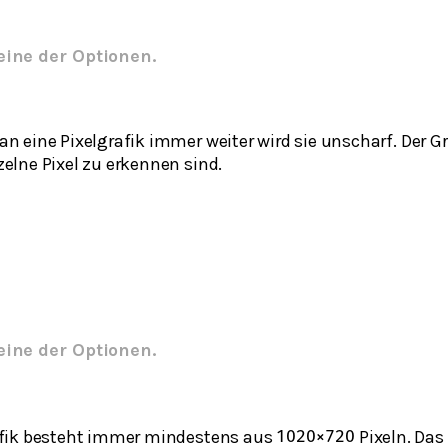
eine der Optionen.
n eine Pixelgrafik immer weiter wird sie unscharf. Der Gr
elne Pixel zu erkennen sind.
eine der Optionen.
afik besteht immer mindestens aus
Pixeln. Das
1020
×
720