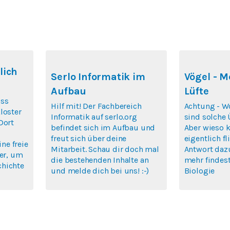
lich
Serlo Informatik im
Vögel - M
Aufbau
Lüfte
ass
Hilf mit! Der Fachbereich
Achtung - Wo
loster
Informatik auf serlo.org
sind solche Ü
Dort
befindet sich im Aufbau und
Aber wieso 
freut sich über deine
eigentlich f
ine freie
Mitarbeit. Schau dir doch mal
Antwort daz
ier, um
die bestehenden Inhalte an
mehr findest
chichte
und melde dich bei uns! :-)
Biologie