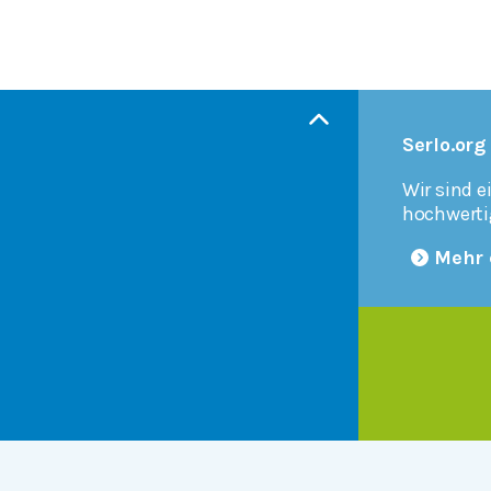
Serlo.org
Wir sind e
hochwerti
Mehr 