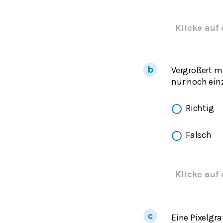
Klicke auf 
Vergrößert ma
nur noch einz
Richtig
Falsch
Klicke auf 
Eine Pixelgr