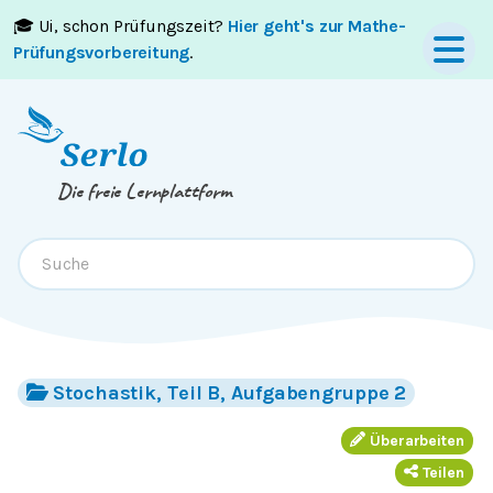
🎓 Ui, schon Prüfungszeit?
Hier geht's zur Mathe-
Springe zum
Inhalt
oder
Footer
Prüfungsvorbereitung
.
Die freie Lernplattform
Stochastik, Teil B, Aufgabengruppe 2
Überarbeiten
Teilen