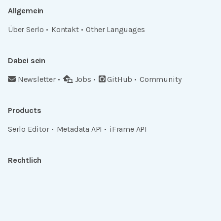
Allgemein
Über Serlo
Kontakt
Other Languages
Dabei sein
Newsletter
Jobs
GitHub
Community
Products
Serlo Editor
Metadata API
iFrame API
Rechtlich
Datenschutz
Einwilligungen widerrufen
Nutzungsbedingungen und Urheberrecht
Impressum