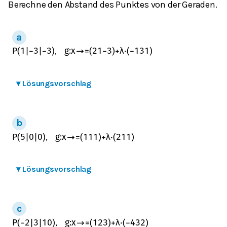
Berechne den Abstand des Punktes von der Geraden.
,
P
(
1
|
−
3
|
−
3
)
g
:
x
→
=
(
2
1
−
3
)
+
λ
⋅
(
−
1
3
1
)
▾
Lösungsvorschlag
,
P
(
5
|
0
|
0
)
g
:
x
→
=
(
1
1
1
)
+
λ
⋅
(
2
1
1
)
▾
Lösungsvorschlag
,
P
(
−
2
|
3
|
10
)
g
:
x
→
=
(
1
2
3
)
+
λ
⋅
(
−
4
3
2
)