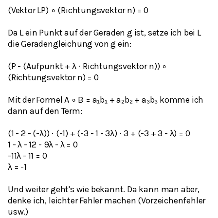
(Vektor LP) ∘ (Richtungsvektor n) = 0
Da L ein Punkt auf der Geraden g ist, setze ich bei L
die Geradengleichung von g ein:
(P - (Aufpunkt + λ ⋅ Richtungsvektor n)) ∘
(Richtungsvektor n) = 0
Mit der Formel A ∘ B = a₁b₁ + a₂b₂ + a₃b₃ komme ich
dann auf den Term:
(1 - 2 - (-λ)) ⋅ (-1) + (-3 - 1 - 3λ) ⋅ 3 + (-3 + 3 - λ) = 0
1 - λ - 12 - 9λ - λ = 0
-11λ - 11 = 0
λ = -1
Und weiter geht's wie bekannt. Da kann man aber,
denke ich, leichter Fehler machen (Vorzeichenfehler
usw.)