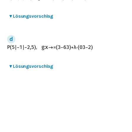
▾
Lösungsvorschlag
,
P
(
5
|
−
1
|
−
2,5
)
g
:
x
→
=
(
3
−
6
3
)
+
λ
⋅
(
0
3
−
2
)
▾
Lösungsvorschlag