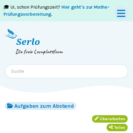
🎓 Ui, schon Prüfungszeit?
Hier geht's zur Mathe-
Springe zum
Inhalt
oder
Footer
Prüfungsvorbereitung
.
Die freie Lernplattform
Aufgaben zum Abstand
Überarbeiten
Teilen