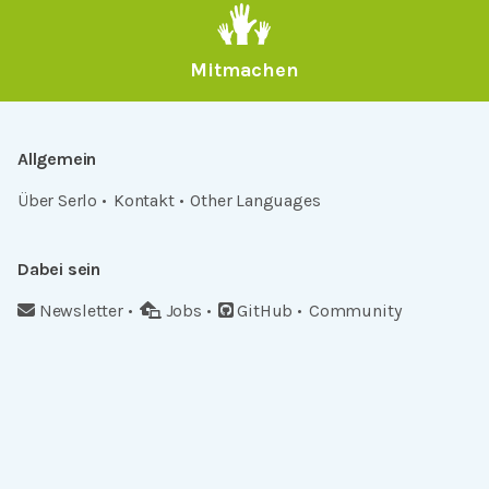
Mitmachen
Allgemein
Über Serlo
Kontakt
Other Languages
Dabei sein
Newsletter
Jobs
GitHub
Community
Products
Serlo Editor
Metadata API
iFrame API