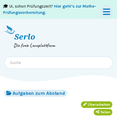
🎓 Ui, schon Prüfungszeit?
Hier geht's zur Mathe-
Springe zum
Inhalt
oder
Footer
Prüfungsvorbereitung
.
Die freie Lernplattform
Aufgaben zum Abstand
Überarbeiten
Teilen