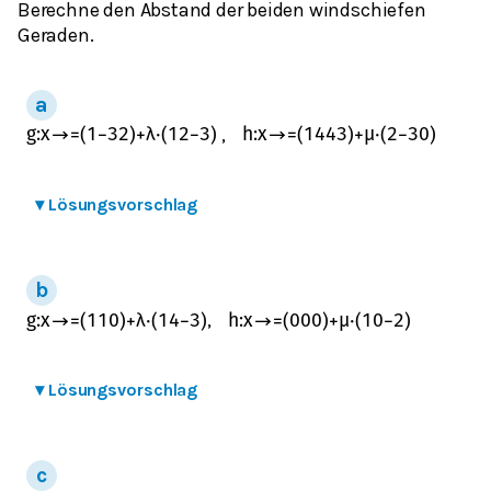
Berechne den Abstand der beiden windschiefen
Geraden.
,
g
:
x
→
=
(
1
−
3
2
)
+
λ
⋅
(
1
2
−
3
)
h
:
x
→
=
(
14
4
3
)
+
μ
⋅
(
2
−
3
0
)
▾
Lösungsvorschlag
,
g
:
x
→
=
(
1
1
0
)
+
λ
⋅
(
1
4
−
3
)
h
:
x
→
=
(
0
0
0
)
+
μ
⋅
(
1
0
−
2
)
▾
Lösungsvorschlag