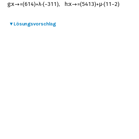
,
g
:
x
→
=
(
6
1
4
)
+
λ
⋅
(
−
3
1
1
)
h
:
x
→
=
(
5
4
13
)
+
μ
⋅
(
1
1
−
2
)
▾
Lösungsvorschlag