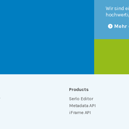
Wir sind e
hochwerti
Mehr 
Products
r
Serlo Editor
Metadata API
iFrame API