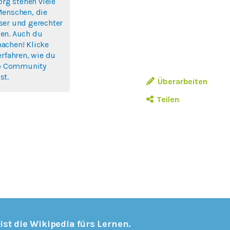
org stehen viele
Menschen, die
ser und gerechter
en. Auch du
achen! Klicke
erfahren, wie du
rlo Community
st.
Überarbeiten
Teilen
 ist die Wikipedia fürs Lernen.