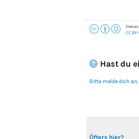
Dieses
CC BY-
Hast du e
Bitte melde dich an,
Öfters hier?