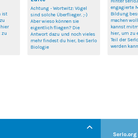
Hinter serlo.
engagierte 
Achtung - Wortwitz: Vögel
 ist
Bildung bes
sind solche Überflieger. ;-)
 zu
machen woll
Aber wieso können sie
 hier
kannst mitm
eigentlich fliegen? Die
 zu
hier, um zu 
Antwort dazu und noch vieles
Teil der Se
mehr findest du hier, bei Serlo
werden kann
Biologie
Serlo.org