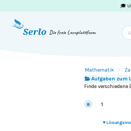
🎓 U
Springe zum
Inhalt
oder
Footer
Die freie Lernplattform
Mathematik
Za
Aufgaben zum 
Finde verschiedene 
1
▾
Lösungsvo