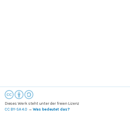
Dieses Werk steht unter der freien Lizenz
CC BY-SA 4.0
→
Was bedeutet das?