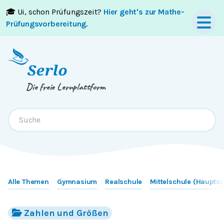
🎓 Ui, schon Prüfungszeit?
Hier geht's zur Mathe-
Springe zum
Inhalt
oder
Footer
Prüfungsvorbereitung
.
Die freie Lernplattform
Alle Themen
Gymnasium
Realschule
Mittelschule (Hauptsc
Zahlen und Größen