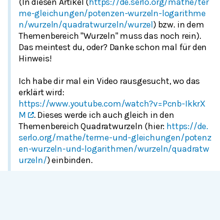
(In diesen Artikel (
https://de.serlo.org/mathe/ter
me-gleichungen/potenzen-wurzeln-logarithme
n/wurzeln/quadratwurzeln/wurzel
) bzw. in dem
Themenbereich "Wurzeln" muss das noch rein).
Das meintest du, oder? Danke schon mal für den
Hinweis!
Ich habe dir mal ein Video rausgesucht, wo das
https://www.youtube.com/watch?v=Pcnb-IkkrX
M
. Dieses werde ich auch gleich in den
Themenbereich Quadratwurzeln (hier:
https://de.
serlo.org/mathe/terme-und-gleichungen/potenz
en-wurzeln-und-logarithmen/wurzeln/quadratw
urzeln/
) einbinden.
Ich hoffe, dass hilft dir erstmal weiter und
kümmere mich darum, dass jdn. den Artikel
Wurzel ergänzt/verbessert.