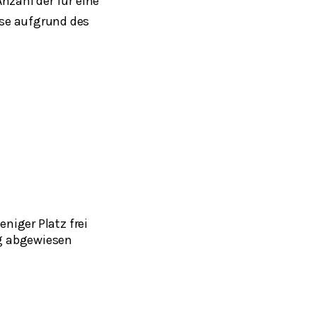
nzahl der für eine
se aufgrund des
niger Platz frei
ng abgewiesen