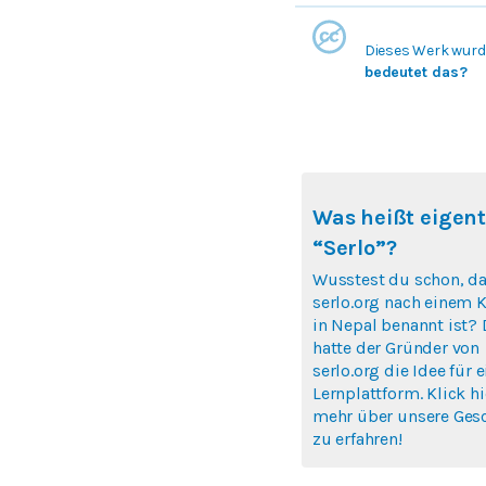
Dieses Werk wurde
bedeutet das?
Was heißt eigent
“Serlo”?
Wusstest du schon, d
serlo.org nach einem K
in Nepal benannt ist? 
hatte der Gründer von
serlo.org die Idee für e
Lernplattform. Klick h
mehr über unsere Ges
zu erfahren!