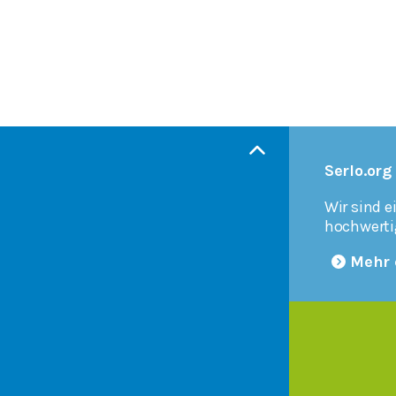
Serlo.org
Wir sind e
hochwerti
Mehr 