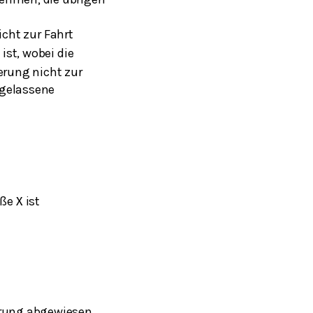
icht zur Fahrt
ist, wobei die
erung nicht zur
ugelassene
öße
ist
X
erung abgewiesen