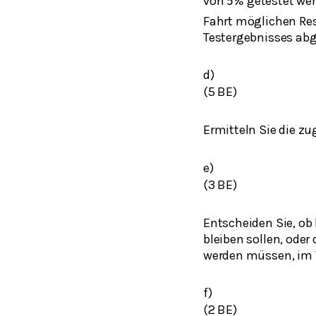
von
getestet wer
5
%
Fahrt möglichen Re
Testergebnisses ab
d)
(5 BE)
Ermitteln Sie die z
e)
(3 BE)
Entscheiden Sie, ob 
bleiben sollen, ode
werden müssen, im 
f)
(2 BE)