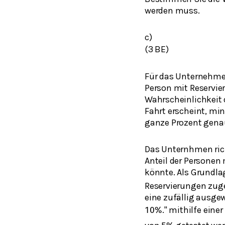
werden muss.
c)
(3 BE)
Für das Unternehmen
Person mit Reservie
Wahrscheinlichkeit 
Fahrt erscheint, mi
ganze Prozent gena
Das Unternhmen rich
Anteil der Personen 
könnte. Als Grundla
Reservierungen zuge
eine zufällig ausge
." mithilfe eine
10
%