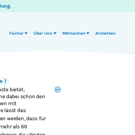
itung
.
Fächer
Über Uns
Mitmachen
Anmelden
e 1
ste bietet,
ne dabei schon den
nen mit
e lässt das
en werden, dass für
mehr als
60
nehmen; die übrigen