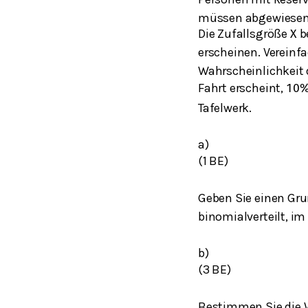
müssen abgewiesen
Die Zufallsgröße
be
X
erscheinen. Verein
Wahrscheinlichkeit 
Fahrt erscheint,
10
Tafelwerk.
a)
(1 BE)
Geben Sie einen Gru
binomialverteilt, 
b)
(3 BE)
Bestimmen Sie die W