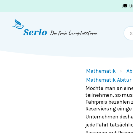
🎓 U
Springe zum
Inhalt
oder
Footer
Die freie Lernplattform
Mathematik
Ab
Mathematik Abitur 
Möchte man an einer
teilnehmen, so mus
Fahrpreis bezahlen
Reservierung einige 
Unternehmen desha
jede Fahrt tatsächl
Personen mit Reserv