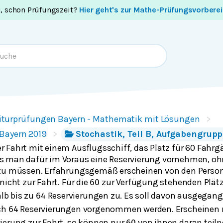
i, schon Prüfungszeit?
Hier geht's zur Mathe-Prüfungsvorbere
iturprüfungen Bayern - Mathematik mit Lösungen
Bayern 2019
Stochastik, Teil B, Aufgabengrupp
 Fahrt mit einem Ausflugsschiff, das Platz für 60 Fahrgä
s man dafür im Voraus eine Reservierung vornehmen, oh
 zu müssen. Erfahrungsgemäß erscheinen von den Perso
nicht zur Fahrt. Für die
zur Verfügung stehenden Plätz
60
lb bis zu
Reservierungen zu. Es soll davon ausgegang
64
ich
Reservierungen vorgenommen werden. Erscheinen 
64
ierung zur Fahrt, so können nur
von ihnen daran teil