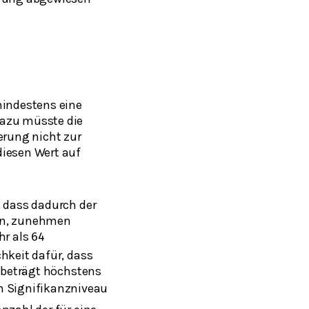
mindestens eine
Dazu müsste die
erung nicht zur
diesen Wert auf
, dass dadurch der
nen, zunehmen
hr als
64
hkeit dafür, dass
, beträgt höchstens
m Signifikanzniveau